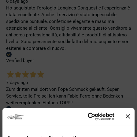
6 days ago
Ho acquistato l'orologio Longines Conquest e l'esperienza è
stata eccellente. Anche il servizio è stato impeccabile:
spedizione puntuale, confezione elegante e massima
attenzione al cliente. Consiglio vivamente questo venditore a
chi cerca professionalità, affidabilità e prodotti di altissimo
livello. Sono pienamente soddisfatta del mio acquisto e non
esiterei a comprare di nuovo.
Verified buyer
7 days ago
Zum dritten mal dort von Fope Schmuck gekauft. Super
Service, tolle Preise! Ich kann Fabio Ferro ohne Bedenken
weiterempfehlen. Einfach TOPP!!
Verified buyer
02 Aug 2026