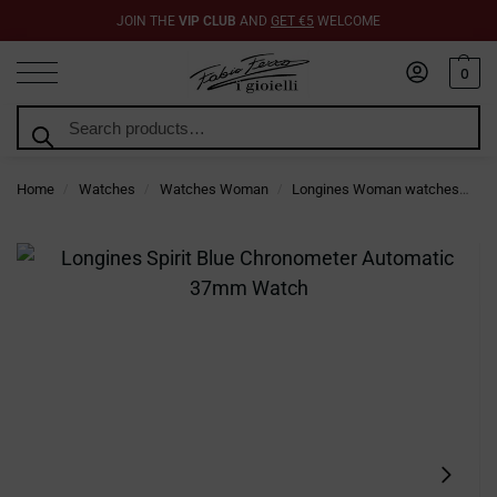
JOIN THE
VIP CLUB
AND
GET €5
WELCOME
0
Search
Home
Watches
Watches Woman
Longines Woman watches
L
/
/
/