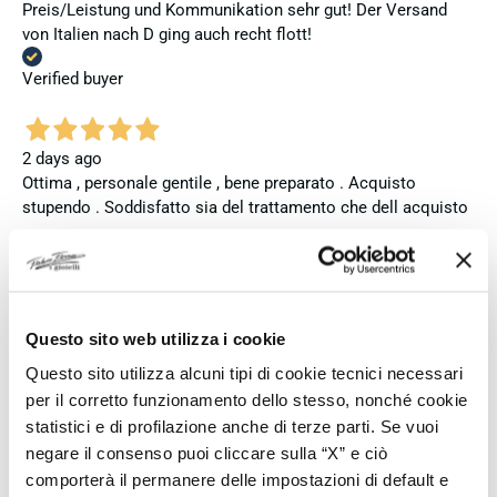
Preis/Leistung und Kommunikation sehr gut! Der Versand
von Italien nach D ging auch recht flott!
Verified buyer
2 days ago
Ottima , personale gentile , bene preparato . Acquisto
stupendo . Soddisfatto sia del trattamento che dell acquisto
.
Verified buyer
Questo sito web utilizza i cookie
6 days ago
Questo sito utilizza alcuni tipi di cookie tecnici necessari
Ho acquistato l'orologio Longines Conquest e l'esperienza è
per il corretto funzionamento dello stesso, nonché cookie
stata eccellente. Anche il servizio è stato impeccabile:
statistici e di profilazione anche di terze parti. Se vuoi
spedizione puntuale, confezione elegante e massima
attenzione al cliente. Consiglio vivamente questo venditore a
negare il consenso puoi cliccare sulla “X” e ciò
chi cerca professionalità, affidabilità e prodotti di altissimo
comporterà il permanere delle impostazioni di default e