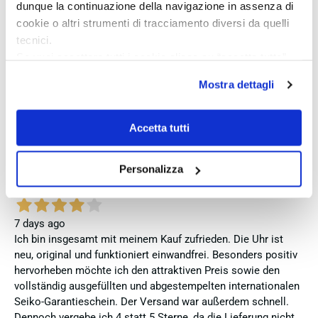
livello. Sono pienamente soddisfatta del mio acquisto e non
dunque la continuazione della navigazione in assenza di
esiterei a comprare di nuovo.
cookie o altri strumenti di tracciamento diversi da quelli
tecnici.
Verified buyer
Se vuoi accettare tutti i cookie clicca su “accetta tutto”,
se invece vuoi autonomamente selezionare i cookie da
Mostra dettagli
accettare clicca su personalizza.
7 days ago
Se vuoi saperne di più consulta la
privacy policy
e la
Zum dritten mal dort von Fope Schmuck gekauft. Super
cookie policy
.
Accetta tutti
Service, tolle Preise! Ich kann Fabio Ferro ohne Bedenken
weiterempfehlen. Einfach TOPP!!
Personalizza
Verified buyer
7 days ago
Ich bin insgesamt mit meinem Kauf zufrieden. Die Uhr ist
neu, original und funktioniert einwandfrei. Besonders positiv
hervorheben möchte ich den attraktiven Preis sowie den
vollständig ausgefüllten und abgestempelten internationalen
Seiko-Garantieschein. Der Versand war außerdem schnell.
Dennoch vergebe ich 4 statt 5 Sterne, da die Lieferung nicht