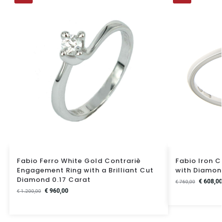
Fabio Ferro White Gold Contrariè
Fabio Iron 
Engagement Ring with a Brilliant Cut
with Diamon
Diamond 0.17 Carat
€
608,0
€
760,00
€
960,00
€
1.200,00