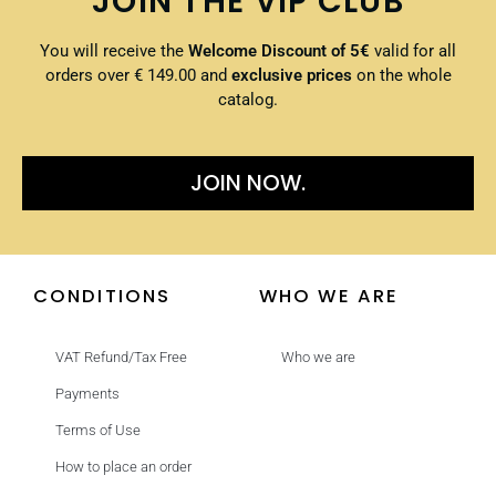
JOIN THE VIP CLUB
You will receive the
Welcome Discount of 5€
valid for all
orders over € 149.00 and
exclusive prices
on the whole
catalog.
JOIN NOW.
CONDITIONS
WHO WE ARE
VAT Refund/Tax Free
Who we are
Payments
Terms of Use
How to place an order