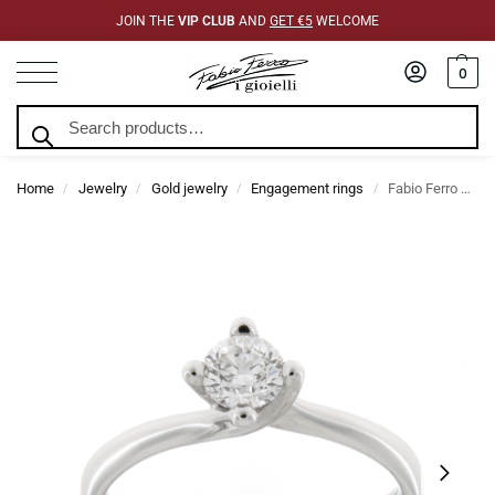
JOIN THE
VIP CLUB
AND
GET €5
WELCOME
0
Search
Home
Jewelry
Gold jewelry
Engagement rings
Fabio Ferro White Gold Engagement Ring with 0.70 Carat Diamond
/
/
/
/