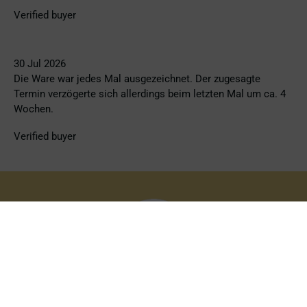
Verified buyer
30 Jul 2026
Die Ware war jedes Mal ausgezeichnet. Der zugesagte
Termin verzögerte sich allerdings beim letzten Mal um ca. 4
Wochen.
Verified buyer
JOIN THE VIP CLUB