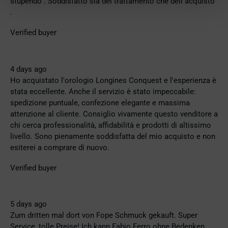
stupendo . Soddisfatto sia del trattamento che dell acquisto
.
Verified buyer
4 days ago
Ho acquistato l'orologio Longines Conquest e l'esperienza è
stata eccellente. Anche il servizio è stato impeccabile:
spedizione puntuale, confezione elegante e massima
attenzione al cliente. Consiglio vivamente questo venditore a
chi cerca professionalità, affidabilità e prodotti di altissimo
livello. Sono pienamente soddisfatta del mio acquisto e non
esiterei a comprare di nuovo.
Verified buyer
5 days ago
Zum dritten mal dort von Fope Schmuck gekauft. Super
Service, tolle Preise! Ich kann Fabio Ferro ohne Bedenken