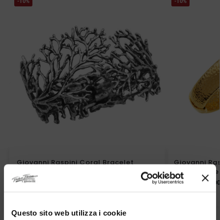
-10%
-10%
Giovanni Raspini Coral Bracelet
Giovanni Ra
Large Golde
€
531,00
€
590,00
€
405,0
€
450,00
Questo sito web utilizza i cookie