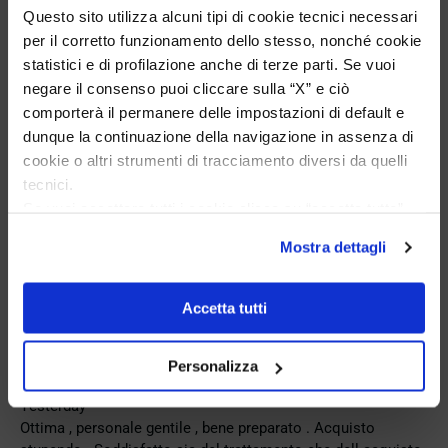
Questo sito utilizza alcuni tipi di cookie tecnici necessari
per il corretto funzionamento dello stesso, nonché cookie
statistici e di profilazione anche di terze parti. Se vuoi
negare il consenso puoi cliccare sulla “X” e ciò
comporterà il permanere delle impostazioni di default e
dunque la continuazione della navigazione in assenza di
Excellent
cookie o altri strumenti di tracciamento diversi da quelli
tecnici.
Se vuoi accettare tutti i cookie clicca su “accetta tutto”,
4,9
/5
se invece vuoi autonomamente selezionare i cookie da
722
Mostra dettagli
accettare clicca su personalizza.
reviews
Se vuoi saperne di più consulta la
privacy policy
e la
cookie policy
.
Accetta tutti
Our 4 and 5 star reviews.
Click here to read them all >
Previous
Next
Personalizza
Yesterday
Ottima , personale gentile , bene preparato . Acquisto