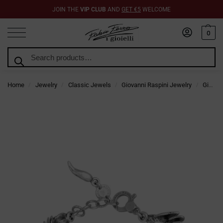
JOIN THE
VIP CLUB
AND
GET €5
WELCOME
0
Search
Home
Jewelry
Classic Jewels
Giovanni Raspini Jewelry
Giovanni Raspini Bracelets
/
/
/
/