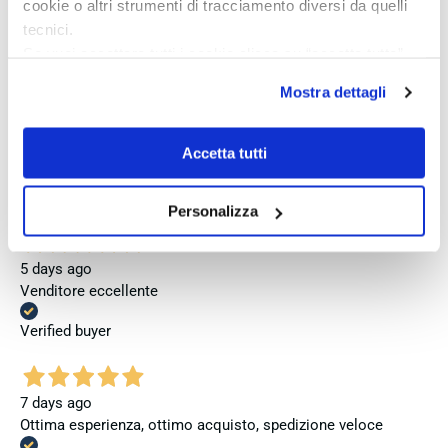
jedoch, dass bei zukünftigen Bestellungen mehr Wert auf
cookie o altri strumenti di tracciamento diversi da quelli
eine vollständige und originale Präsentation gelegt wird.
tecnici.
Se vuoi accettare tutti i cookie clicca su “accetta tutto”,
Verified buyer
se invece vuoi autonomamente selezionare i cookie da
Mostra dettagli
accettare clicca su personalizza.
Se vuoi saperne di più consulta la
privacy policy
e la
4 days ago
cookie policy
.
Accetta tutti
Perfetto
Verified buyer
Personalizza
5 days ago
Venditore eccellente
Verified buyer
7 days ago
Ottima esperienza, ottimo acquisto, spedizione veloce