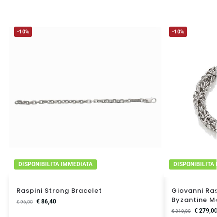
-10%
-10%
DISPONIBILITA IMMEDIATA
DISPONIBILITA
Raspini Strong Bracelet
Giovanni Ras
Byzantine M
€
86,40
€
96,00
€
279,0
€
310,00