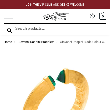
JOIN THE
VIP CLUB
AND
GET €5
WELCOME
0
Search
Home
Giovanni Raspini Bracelets
Giovanni Raspini Blade Colour Green Bracelet Large Gold
/
/