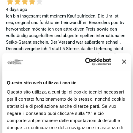
4 days ago
Ich bin insgesamt mit meinem Kauf zufrieden. Die Uhr ist
neu, original und funktioniert einwandfrei. Besonders positiv
hervorheben möchte ich den attraktiven Preis sowie den
vollständig ausgefüllten und abgestempelten internationalen
Seiko-Garantieschein. Der Versand war außerdem schnell.
Dennoch vergebe ich 4 statt 5 Sterne, da die Lieferung nicht
meinen Erwartungen an einen autorisierten Seiko-Händler
entsprach. Die Uhr kam ohne die üblichen Schutzfolien am
Armband, die Originalverpackung entsprach nicht der
Verpackung, die ich von diesem Modell aus offiziellen
Präsentationen und Videos kenne (andere Box und anderes
Questo sito web utilizza i cookie
Uhrenkissen), und auch die Seiko-Hangtags mit
Questo sito utilizza alcuni tipi di cookie tecnici necessari
Modellinformationen fehlten. Die Uhr selbst ist in neuem
per il corretto funzionamento dello stesso, nonché cookie
Zustand und weist keine Gebrauchsspuren auf. Dennoch
statistici e di profilazione anche di terze parti. Se vuoi
hätte ich bei einer hochwertigen Uhr dieser Preisklasse
negare il consenso puoi cliccare sulla “X” e ciò
erwartet, dass sie mit der vollständigen Originalpräsentation
comporterà il permanere delle impostazioni di default e
geliefert wird. Insgesamt empfehle ich den Händler aufgrund
des guten Preises und der seriösen Abwicklung, hoffe
dunque la continuazione della navigazione in assenza di