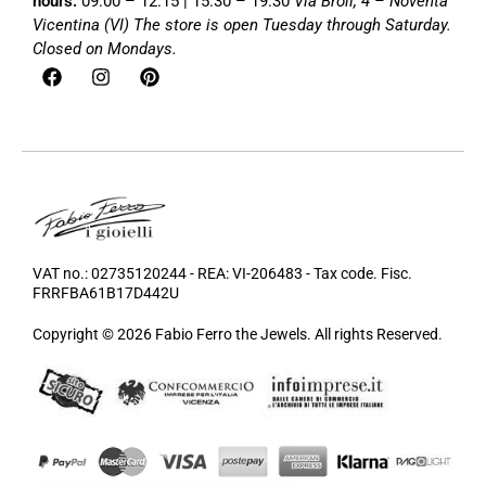
hours:
09.00 – 12.15 | 15.30 – 19.30
Via Broli, 4 – Noventa
Vicentina (VI)
The store is open Tuesday through Saturday.
Closed on Mondays.
VAT no.: 02735120244 - REA: VI-206483 - Tax code. Fisc.
FRRFBA61B17D442U
Copyright © 2026 Fabio Ferro the Jewels. All rights Reserved.