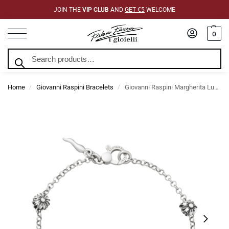
JOIN THE
VIP CLUB
AND
GET €5
WELCOME
0
Search
Home
Giovanni Raspini Bracelets
Giovanni Raspini Margherita Luce Bracelet
/
/