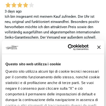
3 days ago
Ich bin insgesamt mit meinem Kauf zufrieden. Die Uhr ist
neu, original und funktioniert einwandfrei. Besonders positiv
hervorheben möchte ich den attraktiven Preis sowie den
vollständig ausgefüllten und abgestempelten internationalen
Seiko-Garantieschein. Der Versand war außerdem schnell.
Dennoch vergebe ich 4 statt 5 Sterne, da die Lieferung nicht
meinen Erwartungen an einen autorisierten Seiko-Händler
entsprach. Die Uhr kam ohne die üblichen Schutzfolien am
Armband, die Originalverpackung entsprach nicht der
Verpackung, die ich von diesem Modell aus offiziellen
Questo sito web utilizza i cookie
Präsentationen und Videos kenne (andere Box und anderes
Questo sito utilizza alcuni tipi di cookie tecnici necessari
Uhrenkissen), und auch die Seiko-Hangtags mit
per il corretto funzionamento dello stesso, nonché cookie
Modellinformationen fehlten. Die Uhr selbst ist in neuem
statistici e di profilazione anche di terze parti. Se vuoi
Zustand und weist keine Gebrauchsspuren auf. Dennoch
negare il consenso puoi cliccare sulla “X” e ciò
hätte ich bei einer hochwertigen Uhr dieser Preisklasse
comporterà il permanere delle impostazioni di default e
erwartet, dass sie mit der vollständigen Originalpräsentation
dunque la continuazione della navigazione in assenza di
geliefert wird. Insgesamt empfehle ich den Händler aufgrund
des guten Preises und der seriösen Abwicklung, hoffe
cookie o altri strumenti di tracciamento diversi da quelli