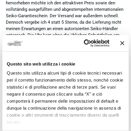
hervorheben möchte ich den attraktiven Preis sowie den
vollständig ausgefüllten und abgestempelten internationalen
Seiko-Garantieschein. Der Versand war außerdem schnell.
Dennoch vergebe ich 4 statt 5 Sterne, da die Lieferung nicht
meinen Erwartungen an einen autorisierten Seiko-Händler
entsprach. Die Uhr kam ohne die üblichen Schutzfolien am
Armband, die Originalverpackung entsprach nicht der
Verpackung, die ich von diesem Modell aus offiziellen
Präsentationen und Videos kenne (andere Box und anderes
Uhrenkissen), und auch die Seiko-Hangtags mit
Questo sito web utilizza i cookie
Modellinformationen fehlten. Die Uhr selbst ist in neuem
Questo sito utilizza alcuni tipi di cookie tecnici necessari
Zustand und weist keine Gebrauchsspuren auf. Dennoch
per il corretto funzionamento dello stesso, nonché cookie
hätte ich bei einer hochwertigen Uhr dieser Preisklasse
erwartet, dass sie mit der vollständigen Originalpräsentation
statistici e di profilazione anche di terze parti. Se vuoi
geliefert wird. Insgesamt empfehle ich den Händler aufgrund
negare il consenso puoi cliccare sulla “X” e ciò
des guten Preises und der seriösen Abwicklung, hoffe
comporterà il permanere delle impostazioni di default e
jedoch, dass bei zukünftigen Bestellungen mehr Wert auf
dunque la continuazione della navigazione in assenza di
eine vollständige und originale Präsentation gelegt wird.
cookie o altri strumenti di tracciamento diversi da quelli
tecnici.
Verified buyer
Se vuoi accettare tutti i cookie clicca su “accetta tutto”,