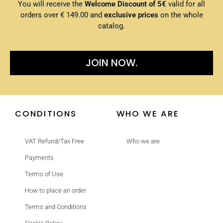
You will receive the
Welcome Discount of 5€
valid for all
orders over € 149.00 and
exclusive prices
on the whole
catalog.
JOIN NOW.
CONDITIONS
WHO WE ARE
VAT Refund/Tax Free
Who we are
Payments
Terms of Use
How to place an order
Terms and Conditions