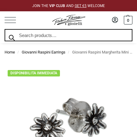
JOIN THE
VIP CLUB
AND
GET €5
WELCOME
0
Search
Home
Giovanni Raspini Earrings
Giovanni Raspini Margherita Mini Earrings
/
/
DISPONIBILITA IMMEDIATA