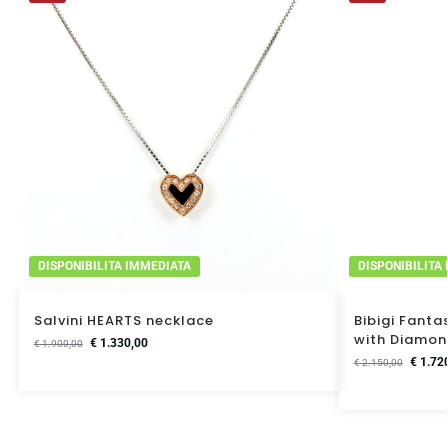
DISPONIBILITA IMMEDIATA
DISPONIBILITA
Salvini HEARTS necklace
Bibigi Fanta
with Diamon
€
1.330,00
€
1.900,00
€
1.72
€
2.150,00