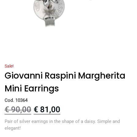
Sale!
Giovanni Raspini Margherita
Mini Earrings
Cod. 10364
€
90,00
€
81,00
Pair of silver earrings in the shape of a daisy. Simple and
elegant!