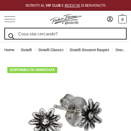
ISCRIVITI AL
VIP CLUB
E
RICEVI 5€
DI BENVENUTO
0
Cerca
Home
Gioielli
Gioielli Classici
Gioielli Giovanni Raspini
Orecchini Giovanni Raspini
/
/
/
/
DISPONIBILITA IMMEDIATA