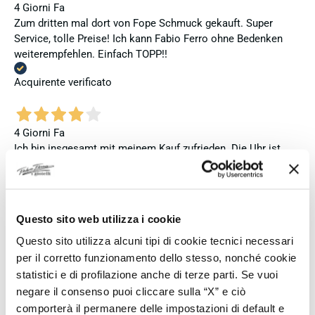
4 Giorni Fa
Zum dritten mal dort von Fope Schmuck gekauft. Super
Service, tolle Preise! Ich kann Fabio Ferro ohne Bedenken
weiterempfehlen. Einfach TOPP!!
Acquirente verificato
4 Giorni Fa
Ich bin insgesamt mit meinem Kauf zufrieden. Die Uhr ist
neu, original und funktioniert einwandfrei. Besonders positiv
hervorheben möchte ich den attraktiven Preis sowie den
vollständig ausgefüllten und abgestempelten internationalen
Seiko-Garantieschein. Der Versand war außerdem schnell.
Questo sito web utilizza i cookie
Dennoch vergebe ich 4 statt 5 Sterne, da die Lieferung nicht
Questo sito utilizza alcuni tipi di cookie tecnici necessari
meinen Erwartungen an einen autorisierten Seiko-Händler
entsprach. Die Uhr kam ohne die üblichen Schutzfolien am
per il corretto funzionamento dello stesso, nonché cookie
Armband, die Originalverpackung entsprach nicht der
statistici e di profilazione anche di terze parti. Se vuoi
Verpackung, die ich von diesem Modell aus offiziellen
negare il consenso puoi cliccare sulla “X” e ciò
Präsentationen und Videos kenne (andere Box und anderes
comporterà il permanere delle impostazioni di default e