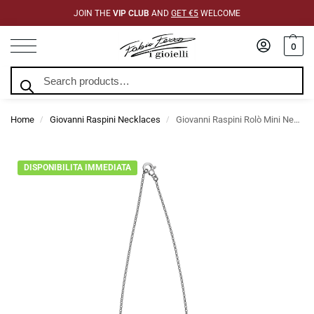
JOIN THE
VIP CLUB
AND
GET €5
WELCOME
0
Search
Home
Giovanni Raspini Necklaces
Giovanni Raspini Rolò Mini Necklace 90 cm
/
/
DISPONIBILITA IMMEDIATA