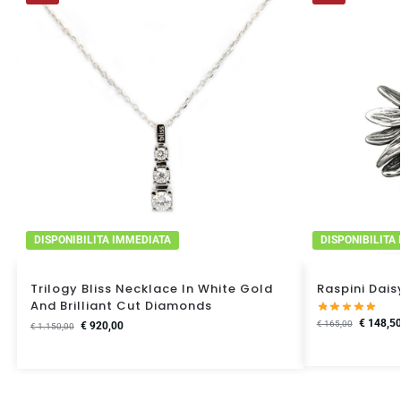
DISPONIBILITA IMMEDIATA
DISPONIBILITA
Trilogy Bliss Necklace In White Gold
Raspini Dai
And Brilliant Cut Diamonds
€
148,5
€
165,00
€
920,00
€
1.150,00