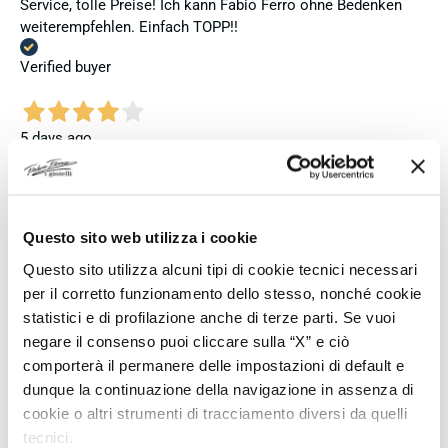
Service, tolle Preise! Ich kann Fabio Ferro ohne Bedenken
weiterempfehlen. Einfach TOPP!!
Verified buyer
5 days ago
Ich bin insgesamt mit meinem Kauf zufrieden. Die Uhr ist
neu, original und funktioniert einwandfrei. Besonders positiv
hervorheben möchte ich den attraktiven Preis sowie den
vollständig ausgefüllten und abgestempelten internationalen
Questo sito web utilizza i cookie
Seiko-Garantieschein. Der Versand war außerdem schnell.
Questo sito utilizza alcuni tipi di cookie tecnici necessari
Dennoch vergebe ich 4 statt 5 Sterne, da die Lieferung nicht
meinen Erwartungen an einen autorisierten Seiko-Händler
per il corretto funzionamento dello stesso, nonché cookie
entsprach. Die Uhr kam ohne die üblichen Schutzfolien am
statistici e di profilazione anche di terze parti. Se vuoi
Armband, die Originalverpackung entsprach nicht der
negare il consenso puoi cliccare sulla “X” e ciò
Verpackung, die ich von diesem Modell aus offiziellen
comporterà il permanere delle impostazioni di default e
Präsentationen und Videos kenne (andere Box und anderes
dunque la continuazione della navigazione in assenza di
Uhrenkissen), und auch die Seiko-Hangtags mit
cookie o altri strumenti di tracciamento diversi da quelli
Modellinformationen fehlten. Die Uhr selbst ist in neuem
tecnici.
Zustand und weist keine Gebrauchsspuren auf. Dennoch