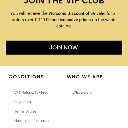
JOIN THE VIP CLUB
You will receive the
Welcome Discount of 5€
valid for all
orders over € 149.00 and
exclusive prices
on the whole
catalog.
JOIN NOW.
CONDITIONS
WHO WE ARE
VAT Refund/Tax Free
Who we are
Payments
Terms of Use
How to place an order