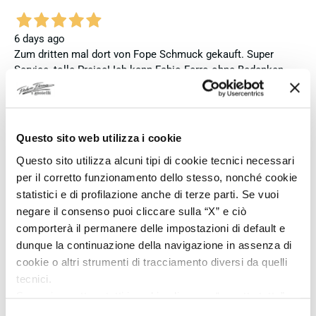
6 days ago
Zum dritten mal dort von Fope Schmuck gekauft. Super
Service, tolle Preise! Ich kann Fabio Ferro ohne Bedenken
weiterempfehlen. Einfach TOPP!!
Verified buyer
Questo sito web utilizza i cookie
Questo sito utilizza alcuni tipi di cookie tecnici necessari
7 days ago
per il corretto funzionamento dello stesso, nonché cookie
Ich bin insgesamt mit meinem Kauf zufrieden. Die Uhr ist
statistici e di profilazione anche di terze parti. Se vuoi
neu, original und funktioniert einwandfrei. Besonders positiv
hervorheben möchte ich den attraktiven Preis sowie den
negare il consenso puoi cliccare sulla “X” e ciò
vollständig ausgefüllten und abgestempelten internationalen
comporterà il permanere delle impostazioni di default e
Seiko-Garantieschein. Der Versand war außerdem schnell.
dunque la continuazione della navigazione in assenza di
Dennoch vergebe ich 4 statt 5 Sterne, da die Lieferung nicht
cookie o altri strumenti di tracciamento diversi da quelli
meinen Erwartungen an einen autorisierten Seiko-Händler
tecnici.
entsprach. Die Uhr kam ohne die üblichen Schutzfolien am
Se vuoi accettare tutti i cookie clicca su “accetta tutto”,
Armband, die Originalverpackung entsprach nicht der
se invece vuoi autonomamente selezionare i cookie da