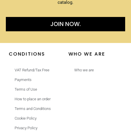
catalog.
JOIN NOW.
CONDITIONS
WHO WE ARE
VAT Refund/Tax Free
Who we are
Payments
Terms of Use
How to place an order
Terms and Conditions
Cookie Policy
Privacy Policy