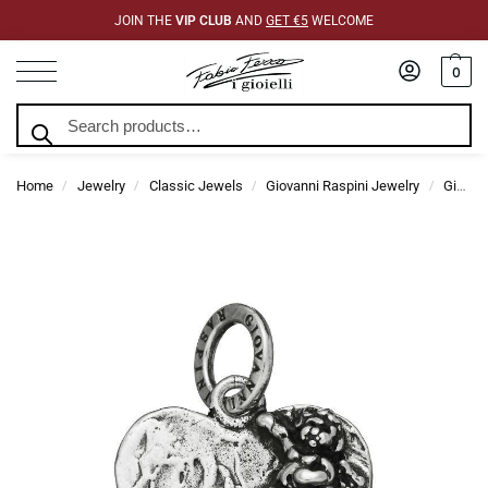
JOIN THE
VIP CLUB
AND
GET €5
WELCOME
0
Search
Home
Jewelry
Classic Jewels
Giovanni Raspini Jewelry
Giovanni Raspini Charms
/
/
/
/