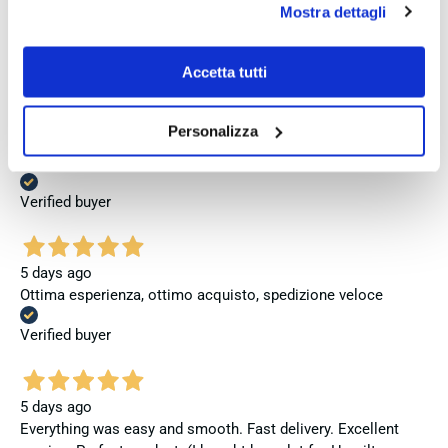
3 days ago
Mostra dettagli
accettare clicca su personalizza.
Perfetto
Se vuoi saperne di più consulta la
privacy policy
e la
Verified buyer
cookie policy
.
Accetta tutti
Personalizza
3 days ago
Venditore eccellente
Verified buyer
5 days ago
Ottima esperienza, ottimo acquisto, spedizione veloce
Verified buyer
5 days ago
Everything was easy and smooth. Fast delivery. Excellent