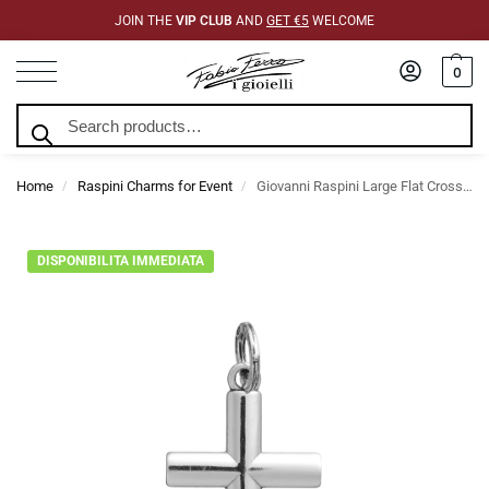
JOIN THE
VIP CLUB
AND
GET €5
WELCOME
0
Search
Home
Raspini Charms for Event
Giovanni Raspini Large Flat Cross Charm
/
/
DISPONIBILITA IMMEDIATA