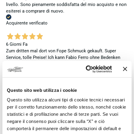
livello. Sono pienamente soddisfatta del mio acquisto e non
esiterei a comprare di nuovo.
Acquirente verificato
6 Giorni Fa
Zum dritten mal dort von Fope Schmuck gekauft. Super
Service, tolle Preise! Ich kann Fabio Ferro ohne Bedenken
weiterempfehlen. Einfach TOPP!!
Acquirente verificato
Questo sito web utilizza i cookie
6 Giorni Fa
Questo sito utilizza alcuni tipi di cookie tecnici necessari
Ich bin insgesamt mit meinem Kauf zufrieden. Die Uhr ist
per il corretto funzionamento dello stesso, nonché cookie
neu, original und funktioniert einwandfrei. Besonders positiv
statistici e di profilazione anche di terze parti. Se vuoi
hervorheben möchte ich den attraktiven Preis sowie den
negare il consenso puoi cliccare sulla “X” e ciò
vollständig ausgefüllten und abgestempelten internationalen
comporterà il permanere delle impostazioni di default e
Seiko-Garantieschein. Der Versand war außerdem schnell.