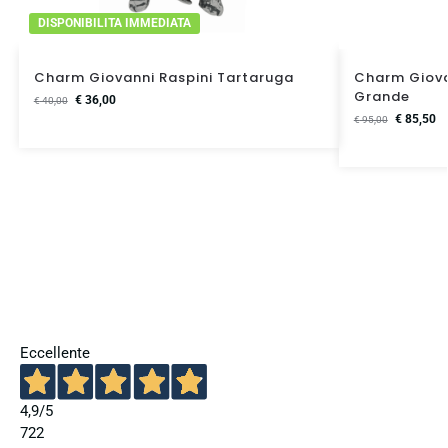
DISPONIBILITA IMMEDIATA
Charm Giovanni Raspini Tartaruga
Charm Giova
Grande
€
36,00
€
40,00
€
85,50
€
95,00
Eccellente
4,9
/5
722