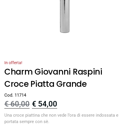
In offerta!
Charm Giovanni Raspini
Croce Piatta Grande
Cod. 11714
€
60,00
€
54,00
Una croce piattina che non vede l’ora di essere indossata e
portata sempre con sè.