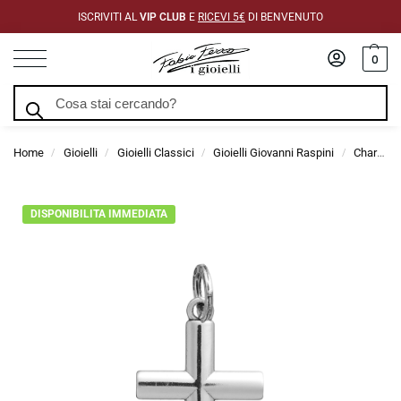
ISCRIVITI AL
VIP CLUB
E
RICEVI 5€
DI BENVENUTO
0
Cerca
Home
Gioielli
Gioielli Classici
Gioielli Giovanni Raspini
Charms Giovanni Raspini
/
/
/
/
DISPONIBILITA IMMEDIATA