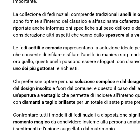
importante.
La collezione di fedi nuziali comprende tradizionali
anelli in 
sono fornite all’interno del classico e affascinante
cofanetto
riportate anche informazioni specifiche sul peso dell’oro e del
considerazione altri aspetti che vanno dallo
spessore
alla
ves
Le fedi
sottili e comode
rappresentano la soluzione ideale per
che consente di infilare e sfilare l’anello in maniera sorpren
oro giallo, questi anelli possono essere sfoggiati con disinv
uno dei più gettonati
e richiesti.
Chi preferisce optare per una
soluzione semplice
e dal
desig
dal
design insolito
e fuori dal comune: è questo il caso dell’a
un’apertura a ventaglio
che permette di incidere all’interno qu
con
diamanti a taglio brillante
per un totale di sette pietre pr
Confrontare tutti i modelli di fedi nuziali a disposizione signif
momento magico
da condividere insieme alla persona amata: 
i sentimenti e l’unione suggellata dal matrimonio.