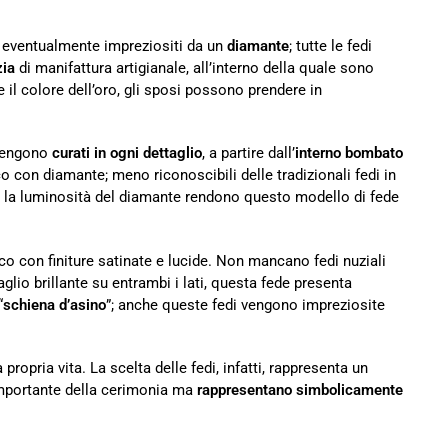
, eventualmente impreziositi da un
diamante
; tutte le fedi
zia
di manifattura artigianale, all’interno della quale sono
e il colore dell’oro, gli sposi possono prendere in
 vengono
curati in ogni dettaglio
, a partire dall’
interno bombato
o con diamante; meno riconoscibili delle tradizionali fedi in
o e la luminosità del diamante rendono questo modello di fede
o con finiture satinate e lucide. Non mancano fedi nuziali
aglio brillante su entrambi i lati, questa fede presenta
“
schiena d’asino
”; anche queste fedi vengono impreziosite
 propria vita. La scelta delle fedi, infatti, rappresenta un
 importante della cerimonia ma
rappresentano simbolicamente