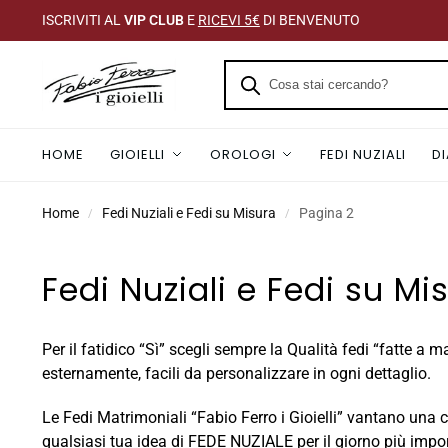
ISCRIVITI AL
VIP CLUB
E
RICEVI 5€
DI BENVENUTO
HOME
GIOIELLI
OROLOGI
FEDI NUZIALI
D
Home
Fedi Nuziali e Fedi su Misura
Pagina 2
/
/
Fedi Nuziali e Fedi su Mi
Per il fatidico “Sì” scegli sempre la Qualità fedi “fatte a
esternamente, facili da personalizzare in ogni dettaglio.
Le Fedi Matrimoniali “Fabio Ferro i Gioielli” vantano una
qualsiasi tua idea di FEDE NUZIALE per il giorno più impo