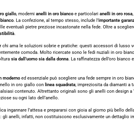
oro giallo
, moderni
anelli in oro bianco
e particolari
anelli in oro rosa
 bianco
. La confezione, al tempo stesso, include l’
importante garan
le eventuali pietre preziose incastonate nella fede. Oltre a sceglier
tibilità
.
 chi ama le soluzioni sobrie e pratiche: questi accessori di lusso
dentemente comoda. Molto ricercate sono le fedi nuziali in oro bianc
oltura
sia dall’uomo sia dalla donna
. La raffinatezza dell’oro bianc
n moderno
ed essenziale può scegliere una fede sempre in oro bianc
nello in oro giallo con
linea squadrata
; impreziosita da diamanti a t
alsiasi contenuto. Altrettanto originali sono gli anelli con design a 
eziose su ogni lato dell’anello.
ica ingannare l’attesa e prepararsi con gioia al giorno più bello della
gli anelli, infatti, non costituiscono esclusivamente un dettaglio