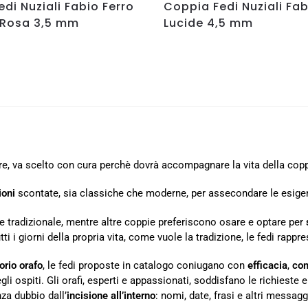
di Nuziali Fabio Ferro
Coppia Fedi Nuziali Fab
 Rosa 3,5 mm
Lucide 4,5 mm
re, va scelto con cura perchè dovrà accompagnare la vita della copp
ioni
scontate, sia classiche che moderne, per assecondare le esigen
e tradizionale, mentre altre coppie preferiscono osare e optare per
 i giorni della propria vita, come vuole la tradizione, le fedi rapp
orio orafo
, le fedi proposte in catalogo coniugano con
efficacia
,
com
gli ospiti. Gli orafi, esperti e appassionati, soddisfano le richieste 
nza dubbio dall’
incisione all’interno
: nomi, date, frasi e altri mess