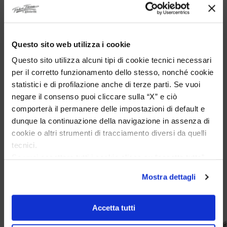
Questo sito web utilizza i cookie
Codice:
FF1337/14
Questo sito utilizza alcuni tipi di cookie tecnici necessari
Categoria:
Anelli
per il corretto funzionamento dello stesso, nonché cookie
statistici e di profilazione anche di terze parti. Se vuoi
negare il consenso puoi cliccare sulla “X” e ciò
Prodotti correlati
comporterà il permanere delle impostazioni di default e
dunque la continuazione della navigazione in assenza di
cookie o altri strumenti di tracciamento diversi da quelli
tecnici.
-20%
Se vuoi accettare tutti i cookie clicca su “accetta tutto”,
se invece vuoi autonomamente selezionare i cookie da
Mostra dettagli
accettare clicca su personalizza.
Se vuoi saperne di più consulta la
privacy policy
e la
cookie policy
.
Accetta tutti