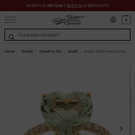
ISCRIVITI AL
VIP CLUB
E
RICEVI 5€
DI BENVENUTO
0
Cerca
Home
Gioielli
Gioielli in Oro
Anelli
Anello Fabio Ferro Cuore Prasiolite in Oro Rosa e Diamanti
/
/
/
/