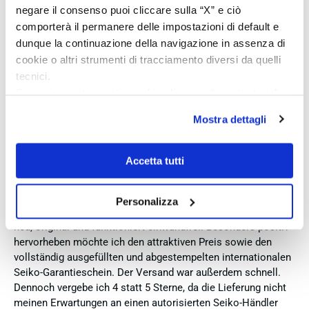
negare il consenso puoi cliccare sulla “X” e ciò
Acquirente verificato
comporterà il permanere delle impostazioni di default e
dunque la continuazione della navigazione in assenza di
cookie o altri strumenti di tracciamento diversi da quelli
4 Giorni Fa
tecnici.
Zum dritten mal dort von Fope Schmuck gekauft. Super
Se vuoi accettare tutti i cookie clicca su “accetta tutto”,
Service, tolle Preise! Ich kann Fabio Ferro ohne Bedenken
se invece vuoi autonomamente selezionare i cookie da
Mostra dettagli
weiterempfehlen. Einfach TOPP!!
accettare clicca su personalizza.
Se vuoi saperne di più consulta la
privacy policy
e la
Acquirente verificato
cookie policy
.
Accetta tutti
4 Giorni Fa
Personalizza
Ich bin insgesamt mit meinem Kauf zufrieden. Die Uhr ist
neu, original und funktioniert einwandfrei. Besonders positiv
hervorheben möchte ich den attraktiven Preis sowie den
vollständig ausgefüllten und abgestempelten internationalen
Seiko-Garantieschein. Der Versand war außerdem schnell.
Dennoch vergebe ich 4 statt 5 Sterne, da die Lieferung nicht
meinen Erwartungen an einen autorisierten Seiko-Händler