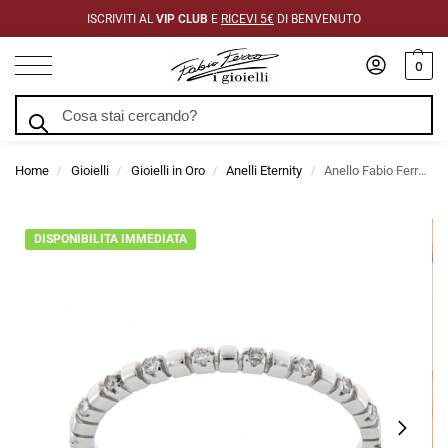
ISCRIVITI AL
VIP CLUB
E
RICEVI 5€
DI BENVENUTO
0
Cerca
Home
Gioielli
Gioielli in Oro
Anelli Eternity
Anello Fabio Ferro Eternity Alternato in Oro Bianco e Diamanti 0,16 Carati
/
/
/
/
DISPONIBILITA IMMEDIATA