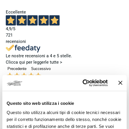
Eccellente
4,9
/5
721
recensioni
Le nostre recensioni a 4 e 5 stelle.
Clicca qui per leggerle tutte >
Precedente
Successivo
3 Giorni Fa
Ho acquistato l'orologio Longines Conquest e l'esperienza è
stata eccellente. Anche il servizio è stato impeccabile:
spedizione puntuale, confezione elegante e massima
Questo sito web utilizza i cookie
attenzione al cliente. Consiglio vivamente questo venditore a
Questo sito utilizza alcuni tipi di cookie tecnici necessari
chi cerca professionalità, affidabilità e prodotti di altissimo
per il corretto funzionamento dello stesso, nonché cookie
livello. Sono pienamente soddisfatta del mio acquisto e non
statistici e di profilazione anche di terze parti. Se vuoi
esiterei a comprare di nuovo.