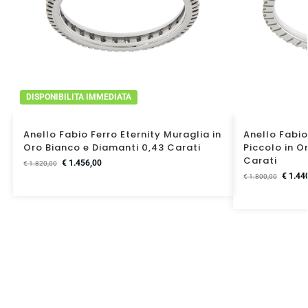
DISPONIBILITA IMMEDIATA
Anello Fabio Ferro Eternity Muraglia in
Anello Fabio
Oro Bianco e Diamanti 0,43 Carati
Piccolo in O
Carati
€
1.456,00
€
1.820,00
€
1.44
€
1.800,00