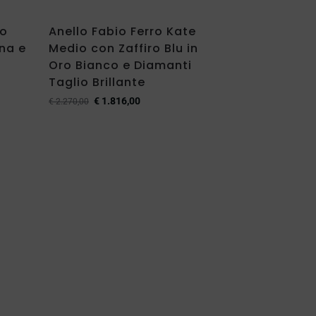
ro
Anello Fabio Ferro Kate
na e
Medio con Zaffiro Blu in
Oro Bianco e Diamanti
Taglio Brillante
€
1.816,00
€
2.270,00