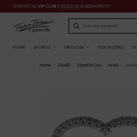
ISCRIVITI AL
VIP CLUB
E
RICEVI 5€
DI BENVENUTO
HOME
GIOIELLI
OROLOGI
FEDI NUZIALI
D
Home
Gioielli
Gioielli in Oro
Anelli
Anell
/
/
/
/