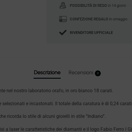
POSSIBILITÀ DI RESO
in 14 giorni
CONFEZIONE REGALO
in omaggio
RIVENDITORE UFFICIALE
Descrizione
Recensioni
0
te nel nostro laboratorio orafo, in oro bianco 18 carati.
elezionati e incastonati. Il totale della caratura è di 0,24 carat
 ricorda lo stile di alcuni gioielli in stile “Indiano”.
i a laser le caratteristiche dei diamanti e il logo Fabio Ferro I Gio