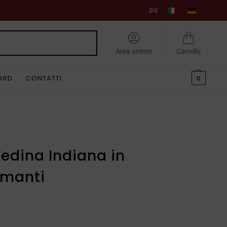
Cerca
Area utente
Carrello
CARD
CONTATTI
0
Fedina Indiana in
amanti