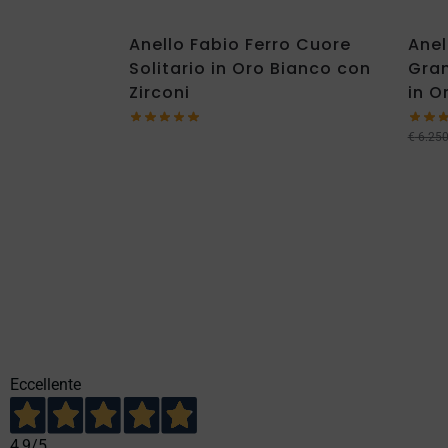
Anello Fabio Ferro Cuore
Anel
Solitario in Oro Bianco con
Gran
Zirconi
in O
€
6.250
Eccellente
4,9
/5