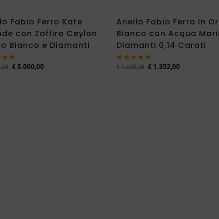
lo Fabio Ferro Kate
Anello Fabio Ferro in O
de con Zaffiro Ceylon
Bianco con Acqua Mari
ro Bianco e Diamanti
Diamanti 0,14 Carati
€
5.000,00
€
1.352,00
,00
€
1.690,00