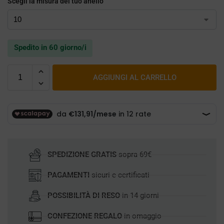
Scegli la misura del tuo anello
Spedito in 60 giorno/i
AGGIUNGI AL CARRELLO
SPEDIZIONE GRATIS
sopra 69€
PAGAMENTI
sicuri e certificati
POSSIBILITÀ DI RESO
in 14 giorni
CONFEZIONE REGALO
in omaggio