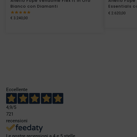
Anello Fope Vendome Flex It in Oro
Anello Fope 
Bianco con Diamanti
Essentials c
€
2.620,00
€
3.240,00
Eccellente
4,9
/5
721
recensioni
Le nostre recensioni a 4 e 5 stelle.