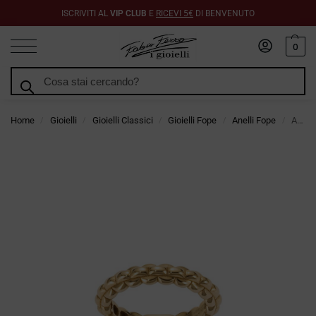
ISCRIVITI AL
VIP CLUB
E
RICEVI 5€
DI BENVENUTO
0
Cerca
Home
Gioielli
Gioielli Classici
Gioielli Fope
Anelli Fope
Anello Fope Collezione Eka in Oro Giallo
/
/
/
/
/