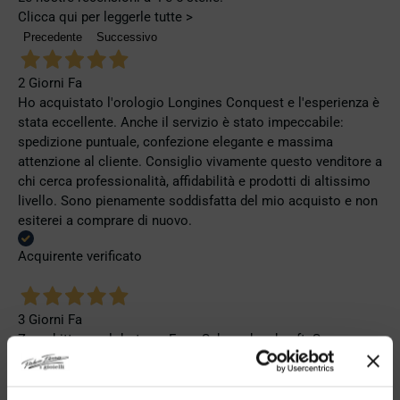
Clicca qui per leggerle tutte >
Precedente
Successivo
2 Giorni Fa
Ho acquistato l'orologio Longines Conquest e l'esperienza è
stata eccellente. Anche il servizio è stato impeccabile:
spedizione puntuale, confezione elegante e massima
attenzione al cliente. Consiglio vivamente questo venditore a
chi cerca professionalità, affidabilità e prodotti di altissimo
livello. Sono pienamente soddisfatta del mio acquisto e non
esiterei a comprare di nuovo.
Acquirente verificato
3 Giorni Fa
Zum dritten mal dort von Fope Schmuck gekauft. Super
Service, tolle Preise! Ich kann Fabio Ferro ohne Bedenken
weiterempfehlen. Einfach TOPP!!