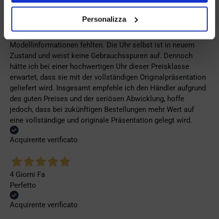
Armband, die Originalverpackung entsprach nicht der
Verpackung, die ich von diesem Modell aus offiziellen
Personalizza
Präsentationen und Videos kenne (andere Box und anderes
Uhrenkissen), und auch die Seiko-Hangtags mit
Modellinformationen fehlten. Die Uhr selbst ist in neuem
Zustand und weist keine Gebrauchsspuren auf. Dennoch
hätte ich bei einer hochwertigen Uhr dieser Preisklasse
erwartet, dass sie mit der vollständigen Originalpräsentation
geliefert wird. Insgesamt empfehle ich den Händler aufgrund
des guten Preises und der seriösen Abwicklung, hoffe
jedoch, dass bei zukünftigen Bestellungen mehr Wert auf
eine vollständige und originale Präsentation gelegt wird.
Acquirente verificato
4 Giorni Fa
Perfetto
Acquirente verificato