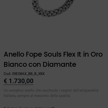
Anello Fope Souls Flex It in Oro
Bianco con Diamante
Cod. 09E08AX_BB_B_XBX
€
1.730,00
Un semplice anello che racchiude i segreti dell’artigianalità
Italiana, sempre al massimo della qualità.