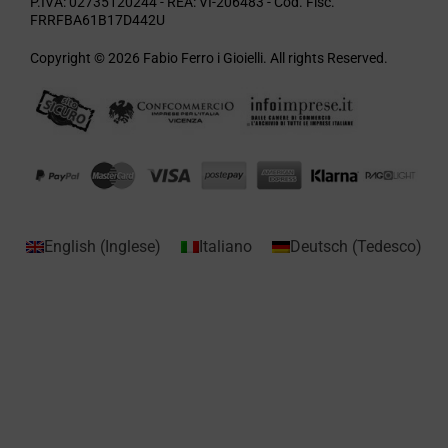
P.IVA: 02735120244 - REA: VI-206483 - Cod. Fisc.
FRRFBA61B17D442U
Copyright © 2026 Fabio Ferro i Gioielli. All rights Reserved.
English
(
Inglese
)
Italiano
Deutsch
(
Tedesco
)