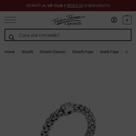
ISCRIVITI AL
VIP CLUB
E
RICEVI 5€
DI BENVENUTO
0
Cerca
Home
Gioielli
Gioielli Classici
Gioielli Fope
Anelli Fope
Anello Fope Souls Flex It in Oro Bianco con Diamante
/
/
/
/
/