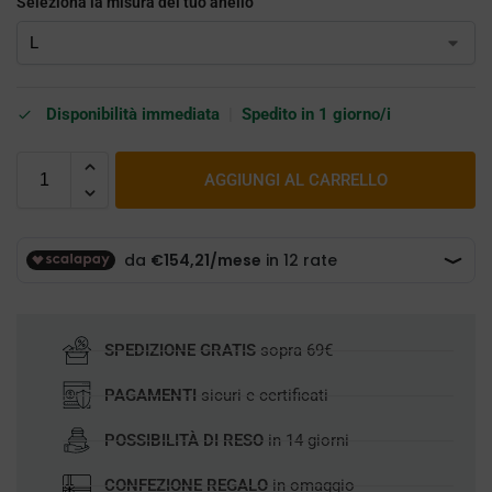
Seleziona la misura del tuo anello
Disponibilità immediata
|
Spedito in 1 giorno/i
AGGIUNGI AL CARRELLO
SPEDIZIONE GRATIS
sopra 69€
PAGAMENTI
sicuri e certificati
POSSIBILITÀ DI RESO
in 14 giorni
CONFEZIONE REGALO
in omaggio