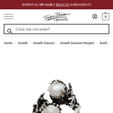
ISCRIVITI AL
VIP CLUB
E
RICEVI 5€
DI BENVENUTO
0
Cerca
Home
Gioielli
Gioielli Classici
Gioielli Giovanni Raspini
Anelli Giovanni Raspini
/
/
/
/