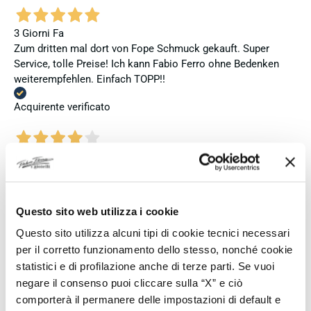
3 Giorni Fa
Zum dritten mal dort von Fope Schmuck gekauft. Super
Service, tolle Preise! Ich kann Fabio Ferro ohne Bedenken
weiterempfehlen. Einfach TOPP!!
Acquirente verificato
3 Giorni Fa
Ich bin insgesamt mit meinem Kauf zufrieden. Die Uhr ist
neu, original und funktioniert einwandfrei. Besonders positiv
hervorheben möchte ich den attraktiven Preis sowie den
Questo sito web utilizza i cookie
vollständig ausgefüllten und abgestempelten internationalen
Seiko-Garantieschein. Der Versand war außerdem schnell.
Questo sito utilizza alcuni tipi di cookie tecnici necessari
Dennoch vergebe ich 4 statt 5 Sterne, da die Lieferung nicht
per il corretto funzionamento dello stesso, nonché cookie
meinen Erwartungen an einen autorisierten Seiko-Händler
statistici e di profilazione anche di terze parti. Se vuoi
entsprach. Die Uhr kam ohne die üblichen Schutzfolien am
negare il consenso puoi cliccare sulla “X” e ciò
Armband, die Originalverpackung entsprach nicht der
comporterà il permanere delle impostazioni di default e
Verpackung, die ich von diesem Modell aus offiziellen