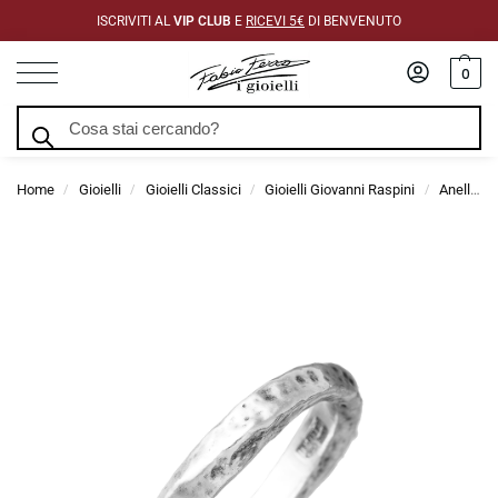
ISCRIVITI AL
VIP CLUB
E
RICEVI 5€
DI BENVENUTO
0
Cerca
Home
Gioielli
Gioielli Classici
Gioielli Giovanni Raspini
Anelli Giovanni Raspini
/
/
/
/