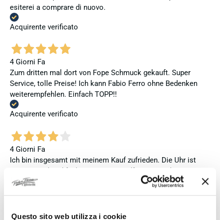
esiterei a comprare di nuovo.
Acquirente verificato
4 Giorni Fa
Zum dritten mal dort von Fope Schmuck gekauft. Super
Service, tolle Preise! Ich kann Fabio Ferro ohne Bedenken
weiterempfehlen. Einfach TOPP!!
Acquirente verificato
4 Giorni Fa
Ich bin insgesamt mit meinem Kauf zufrieden. Die Uhr ist
neu, original und funktioniert einwandfrei. Besonders positiv
hervorheben möchte ich den attraktiven Preis sowie den
vollständig ausgefüllten und abgestempelten internationalen
Seiko-Garantieschein. Der Versand war außerdem schnell.
Dennoch vergebe ich 4 statt 5 Sterne, da die Lieferung nicht
Questo sito web utilizza i cookie