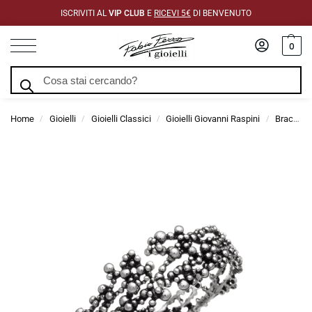
ISCRIVITI AL
VIP CLUB
E
RICEVI 5€
DI BENVENUTO
0
Cerca
Home
Gioielli
Gioielli Classici
Gioielli Giovanni Raspini
Bracciali Giovanni Raspini
/
/
/
/