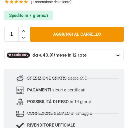
(
1
recensione del cliente)
Spedito in 7 giorno/i
AGGIUNGI AL CARRELLO
SPEDIZIONE GRATIS
sopra 69€
PAGAMENTI
sicuri e certificati
POSSIBILITÀ DI RESO
in 14 giorni
CONFEZIONE REGALO
in omaggio
RIVENDITORE UFFICIALE