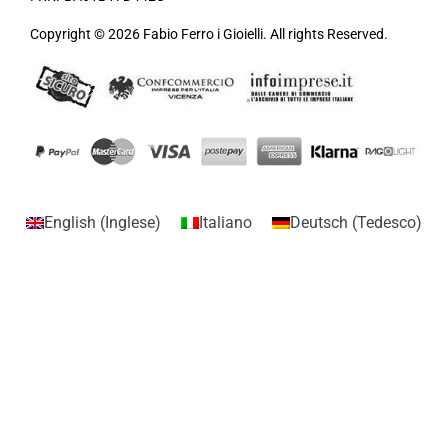
Copyright © 2026 Fabio Ferro i Gioielli. All rights Reserved.
English
(
Inglese
)
Italiano
Deutsch
(
Tedesco
)