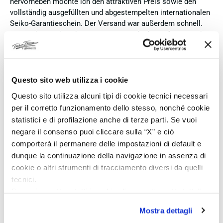
hervorheben möchte ich den attraktiven Preis sowie den
vollständig ausgefüllten und abgestempelten internationalen
Seiko-Garantieschein. Der Versand war außerdem schnell.
Dennoch vergebe ich 4 statt 5 Sterne, da die Lieferung nicht
meinen Erwartungen an einen autorisierten Seiko-Händler
entsprach. Die Uhr kam ohne die üblichen Schutzfolien am
Armband, die Originalverpackung entsprach nicht der
Verpackung, die ich von diesem Modell aus offiziellen
Questo sito web utilizza i cookie
Präsentationen und Videos kenne (andere Box und anderes
Questo sito utilizza alcuni tipi di cookie tecnici necessari
Uhrenkissen), und auch die Seiko-Hangtags mit
per il corretto funzionamento dello stesso, nonché cookie
Modellinformationen fehlten. Die Uhr selbst ist in neuem
statistici e di profilazione anche di terze parti. Se vuoi
Zustand und weist keine Gebrauchsspuren auf. Dennoch
negare il consenso puoi cliccare sulla “X” e ciò
hätte ich bei einer hochwertigen Uhr dieser Preisklasse
comporterà il permanere delle impostazioni di default e
erwartet, dass sie mit der vollständigen Originalpräsentation
geliefert wird. Insgesamt empfehle ich den Händler aufgrund
dunque la continuazione della navigazione in assenza di
des guten Preises und der seriösen Abwicklung, hoffe
cookie o altri strumenti di tracciamento diversi da quelli
jedoch, dass bei zukünftigen Bestellungen mehr Wert auf
tecnici.
eine vollständige und originale Präsentation gelegt wird.
Se vuoi accettare tutti i cookie clicca su “accetta tutto”,
se invece vuoi autonomamente selezionare i cookie da
Acquirente verificato
Mostra dettagli
accettare clicca su personalizza.