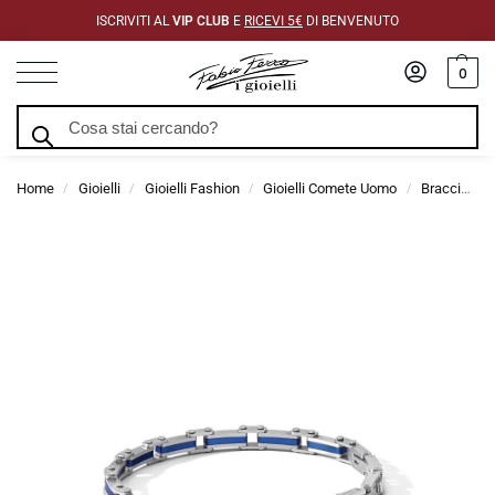
ISCRIVITI AL
VIP CLUB
E
RICEVI 5€
DI BENVENUTO
0
Cerca
Home
Gioielli
Gioielli Fashion
Gioielli Comete Uomo
Bracciali Comete Uomo
/
/
/
/