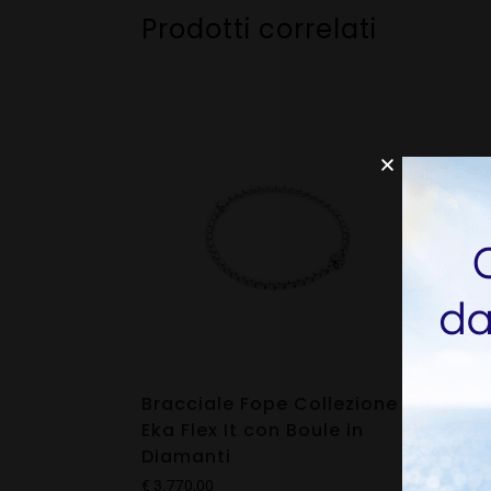
Prodotti correlati
Bracciale Fope Collezione
Brac
Eka Flex It con Boule in
Pano
Diamanti
Dia
€
3.770,00
€
10.5