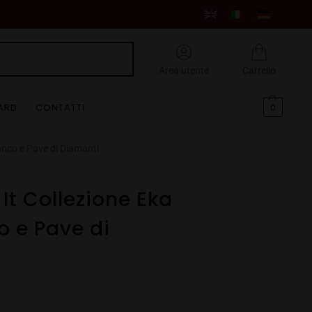
Cerca
Area utente
Carrello
CARD
CONTATTI
0
ianco e Pave di Diamanti
 It Collezione Eka
o e Pave di