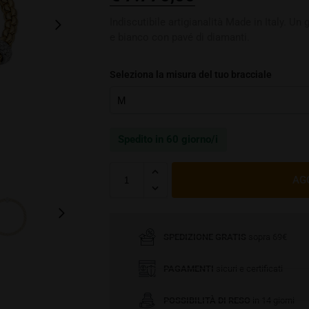
Indiscutibile artigianalità Made in Italy. Un 
e bianco con pavé di diamanti.
Seleziona la misura del tuo bracciale
Spedito in 60 giorno/i
AG
SPEDIZIONE GRATIS
sopra 69€
PAGAMENTI
sicuri e certificati
POSSIBILITÀ DI RESO
in 14 giorni