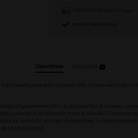
CONFEZIONE REGALO
in omaggio
RIVENDITORE UFFICIALE
Descrizione
Recensioni
0
Fope facente parte della collezione Eka. Gioiello realizzato in o
avorata artigianalmente. Priva di qualsiasi tipo di chiusura, si 
dellina centrale in oro bianco di 9 mm di diametro. Finemente in
illa e da luminosità all’intera composizione. Le pietre presentan
e da una purezza VS1.