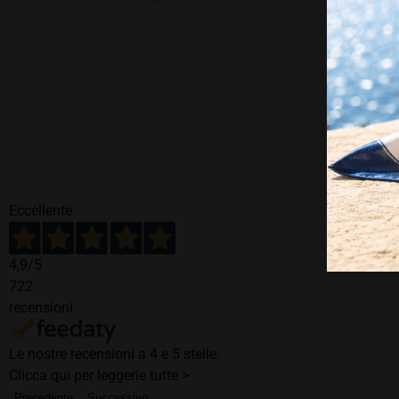
Eccellente
4,9
/5
722
recensioni
Le nostre recensioni a 4 e 5 stelle.
Clicca qui per leggerle tutte >
Precedente
Successivo