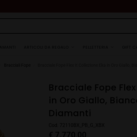
IAMANTI
ARTICOLI DA REGALO
PELLETTERIA
GIFT 
Bracciali Fope
Bracciale Fope Flex It Collezione Eka in Oro Giallo, B
/
/
Bracciale Fope Flex
in Oro Giallo, Bianc
Diamanti
Cod. 72110BX_PB_G_XBX
€
7.770,00