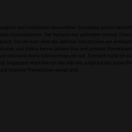
 original und funktioniert einwandfrei. Besonders positiv hervor
eiko-Garantieschein. Der Versand war außerdem schnell. Dennoch
prach. Die Uhr kam ohne die üblichen Schutzfolien am Armband,
ntationen und Videos kenne (andere Box und anderes Uhrenkissen
and und weist keine Gebrauchsspuren auf. Dennoch hätte ich bei 
 wird. Insgesamt empfehle ich den Händler aufgrund des guten Pr
nd originale Präsentation gelegt wird.