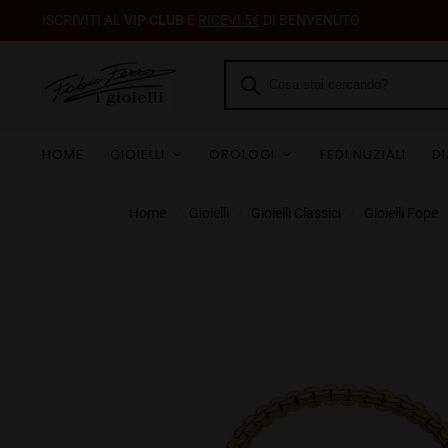
ISCRIVITI AL
VIP CLUB
E
RICEVI 5€
DI BENVENUTO
HOME
GIOIELLI
OROLOGI
FEDI NUZIALI
D
Home
Gioielli
Gioielli Classici
Gioielli Fope
/
/
/