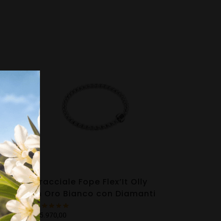
Bracciale Fope Flex’It Olly
o e
in Oro Bianco con Diamanti
€
5.970,00