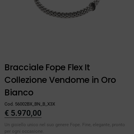
Bracciale Fope Flex It
Collezione Vendome in Oro
Bianco
Cod. 56002BX_BN_B_X3X
€
5.970,00
Un gioiello unico nel suo genere Fope. Fine, elegante, pronto
per ogni occasione.