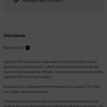
RIVENDITORE UFFICIALE
Descrizione
Recensioni
0
I gioielli FOPE Uomo sono disponibili nei tre colori dell’oro e sono
garantiti per 24 mesi contro i difetti di fabbricazione accertati dal
nostro centro assistenza ufficiale. Prendersi cura del proprio gioiello
significa farlo durare per sempre.
Bracciale Fope Collezione Flex’it Vendome in oro bianco 750/1000
con maglia elastica brevettata.
Il bracciale di costruzione Flex’it contiene internamente decine di
molle in oro rosa che permettono l’elasticità del bracciale stesso che