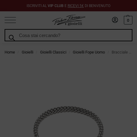
ISCRIVITI AL
VIP CLUB
E
RICEVI 5€
DI BENVENUTO
0
Cerca
Home
Gioielli
Gioielli Classici
Gioielli Fope Uomo
Bracciale Fope Flex It Collezione Vendome in Oro Bianco
/
/
/
/