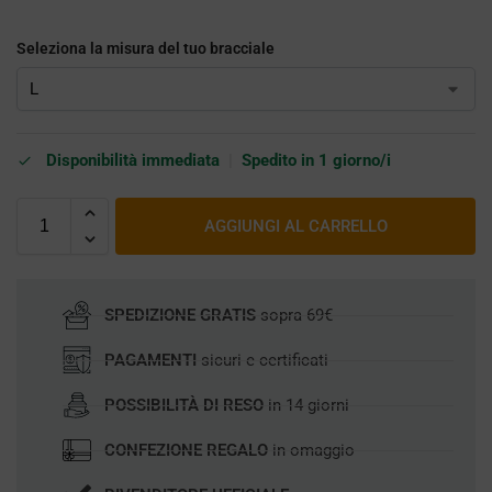
Seleziona la misura del tuo bracciale
Disponibilità immediata
|
Spedito in 1 giorno/i
AGGIUNGI AL CARRELLO
SPEDIZIONE GRATIS
sopra 69€
PAGAMENTI
sicuri e certificati
POSSIBILITÀ DI RESO
in 14 giorni
CONFEZIONE REGALO
in omaggio