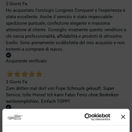
2 Giorni Fa
Ho acquistato l'orologio Longines Conquest e l'esperienza è
stata eccellente. Anche il servizio è stato impeccabile:
spedizione puntuale, confezione elegante e massima
attenzione al cliente. Consiglio vivamente questo venditore a
chi cerca professionalità, affidabilità e prodotti di altissimo
livello. Sono pienamente soddisfatta del mio acquisto e non
esiterei a comprare di nuovo.
Acquirente verificato
3 Giorni Fa
Zum dritten mal dort von Fope Schmuck gekauft. Super
Service, tolle Preise! Ich kann Fabio Ferro ohne Bedenken
weiterempfehlen. Einfach TOPP!!
Acquirente verificato