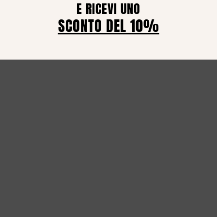
E RICEVI UNO
manti
€
3.850,00
0,00
SCONTO DEL 10%