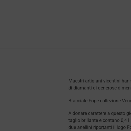
Maestri artigiani vicentini han
di diamanti di generose dimens
Bracciale Fope collezione Vend
A donare carattere a questo gi
taglio brillante e contano 0,4
due anellini riportanti il logo 