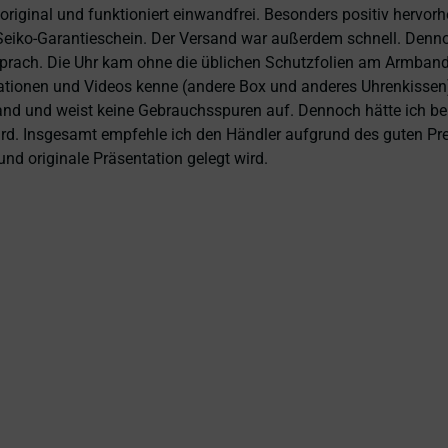
 original und funktioniert einwandfrei. Besonders positiv hervor
eiko-Garantieschein. Der Versand war außerdem schnell. Dennoch
prach. Die Uhr kam ohne die üblichen Schutzfolien am Armband,
ntationen und Videos kenne (andere Box und anderes Uhrenkissen
and und weist keine Gebrauchsspuren auf. Dennoch hätte ich bei 
 wird. Insgesamt empfehle ich den Händler aufgrund des guten Pr
nd originale Präsentation gelegt wird.