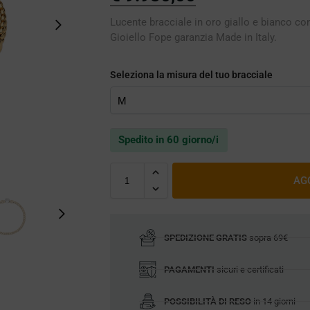
Lucente bracciale in oro giallo e bianco co
Gioiello Fope garanzia Made in Italy.
Seleziona la misura del tuo bracciale
Spedito in 60 giorno/i
AG
SPEDIZIONE GRATIS
sopra 69€
PAGAMENTI
sicuri e certificati
POSSIBILITÀ DI RESO
in 14 giorni