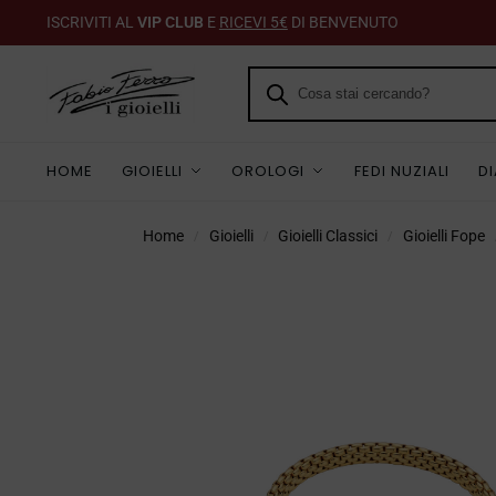
ISCRIVITI AL
VIP CLUB
E
RICEVI 5€
DI BENVENUTO
HOME
GIOIELLI
OROLOGI
FEDI NUZIALI
D
Home
Gioielli
Gioielli Classici
Gioielli Fope
/
/
/