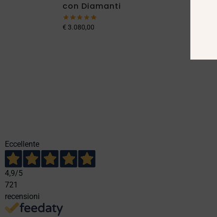
con Diamanti
Dia
€
7.03
€
3.080,00
Eccellente
4,9
/5
721
recensioni