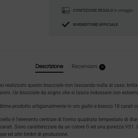
CONFEZIONE REGALO
in omaggio
RIVENDITORE UFFICIALE
Descrizione
Recensioni
0
no realizzato questo bracciale non lasciando nulla al caso: brilla
ioni. Un bracciale da sogno che si lascia indossare con estrema 
ôme prodotto artigianalmente in oro giallo e bianco 18 carati c
oiello è l’elemento centrale di forma quadrata tempestato di dia
1 carati. Sono caratterizzare da un colore G ed una purezza VS1.
Fope ed altri timbri di produzione.