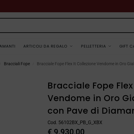
IAMANTI
ARTICOLI DA REGALO
PELLETTERIA
GIFT 
Bracciali Fope
Bracciale Fope Flex It Collezione Vendome in Oro Gia
/
/
Bracciale Fope Flex 
Vendome in Oro Gia
con Pave di Diaman
Cod. 56102BX_PB_G_XBX
€
9.930,00