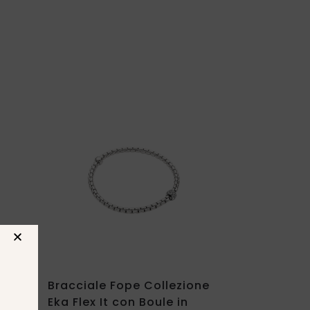
x It
Bracciale Fope Collezione
Eka Flex It con Boule in