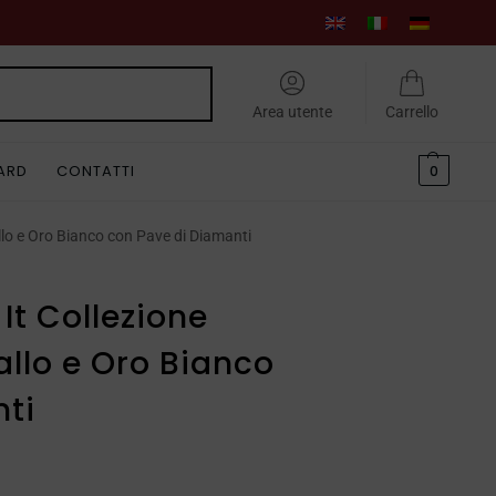
Cerca
Area utente
Carrello
CARD
CONTATTI
0
llo e Oro Bianco con Pave di Diamanti
It Collezione
llo e Oro Bianco
ti