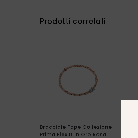
Prodotti correlati
Bracciale Fope Collezione
Brac
Prima Flex It in Oro Rosa
Ven