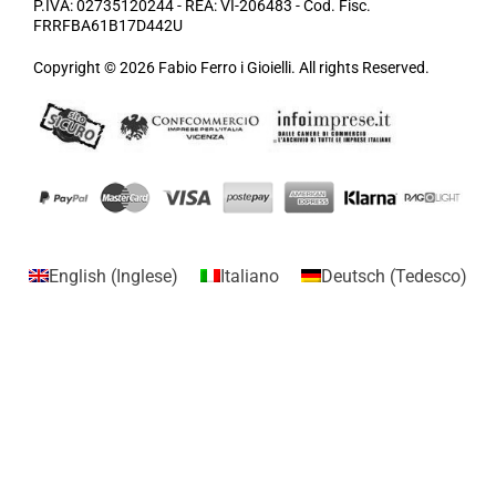
P.IVA: 02735120244 - REA: VI-206483 - Cod. Fisc.
FRRFBA61B17D442U
Copyright © 2026 Fabio Ferro i Gioielli. All rights Reserved.
English
(
Inglese
)
Italiano
Deutsch
(
Tedesco
)