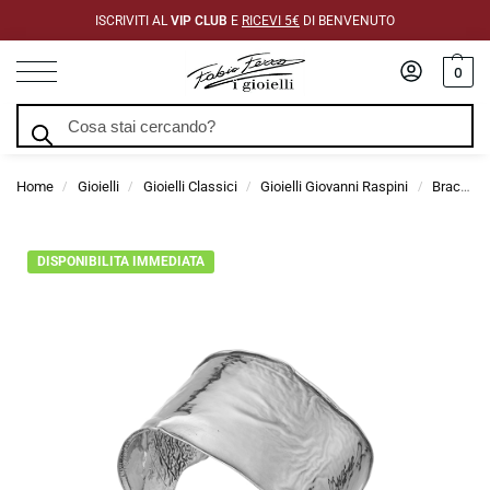
ISCRIVITI AL
VIP CLUB
E
RICEVI 5€
DI BENVENUTO
0
Cerca
Home
Gioielli
Gioielli Classici
Gioielli Giovanni Raspini
Bracciali Giovanni Raspini
/
/
/
/
DISPONIBILITA IMMEDIATA