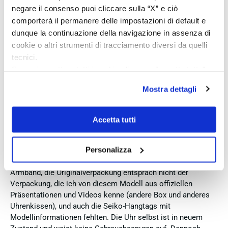
Service, tolle Preise! Ich kann Fabio Ferro ohne Bedenken
negare il consenso puoi cliccare sulla “X” e ciò
weiterempfehlen. Einfach TOPP!!
comporterà il permanere delle impostazioni di default e
dunque la continuazione della navigazione in assenza di
Acquirente verificato
cookie o altri strumenti di tracciamento diversi da quelli
tecnici.
Se vuoi accettare tutti i cookie clicca su “accetta tutto”,
7 Giorni Fa
se invece vuoi autonomamente selezionare i cookie da
Ich bin insgesamt mit meinem Kauf zufrieden. Die Uhr ist
Mostra dettagli
accettare clicca su personalizza.
neu, original und funktioniert einwandfrei. Besonders positiv
hervorheben möchte ich den attraktiven Preis sowie den
Se vuoi saperne di più consulta la
privacy policy
e la
vollständig ausgefüllten und abgestempelten internationalen
cookie policy
.
Accetta tutti
Seiko-Garantieschein. Der Versand war außerdem schnell.
Dennoch vergebe ich 4 statt 5 Sterne, da die Lieferung nicht
Personalizza
meinen Erwartungen an einen autorisierten Seiko-Händler
entsprach. Die Uhr kam ohne die üblichen Schutzfolien am
Armband, die Originalverpackung entsprach nicht der
Verpackung, die ich von diesem Modell aus offiziellen
Präsentationen und Videos kenne (andere Box und anderes
Uhrenkissen), und auch die Seiko-Hangtags mit
Modellinformationen fehlten. Die Uhr selbst ist in neuem