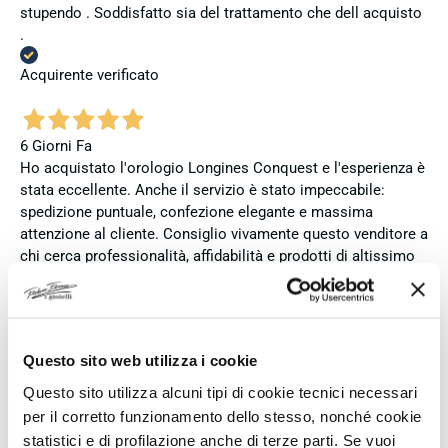
stupendo . Soddisfatto sia del trattamento che dell acquisto
.
Acquirente verificato
6 Giorni Fa
Ho acquistato l'orologio Longines Conquest e l'esperienza è
stata eccellente. Anche il servizio è stato impeccabile:
spedizione puntuale, confezione elegante e massima
attenzione al cliente. Consiglio vivamente questo venditore a
chi cerca professionalità, affidabilità e prodotti di altissimo
livello. Sono pienamente soddisfatta del mio acquisto e non
esiterei a comprare di nuovo.
Acquirente verificato
Questo sito web utilizza i cookie
Questo sito utilizza alcuni tipi di cookie tecnici necessari
7 Giorni Fa
per il corretto funzionamento dello stesso, nonché cookie
Zum dritten mal dort von Fope Schmuck gekauft. Super
statistici e di profilazione anche di terze parti. Se vuoi