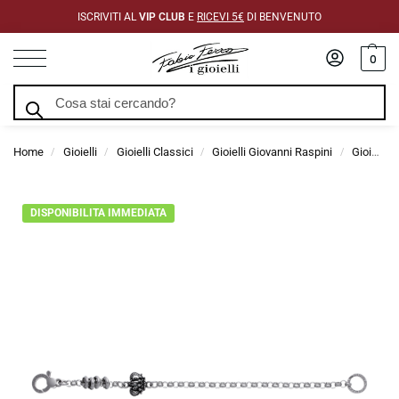
ISCRIVITI AL
VIP CLUB
E
RICEVI 5€
DI BENVENUTO
0
Cerca
Home
Gioielli
Gioielli Classici
Gioielli Giovanni Raspini
Gioielli Fai Da Te Giovanni Raspini
/
/
/
/
DISPONIBILITA IMMEDIATA