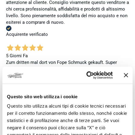
attenzione al cliente. Consiglio vivamente questo venditore a
chi cerca professionalità, affidabilità e prodotti di altissimo
livello. Sono pienamente soddisfatta del mio acquisto e non
esiterei a comprare di nuovo.
Acquirente verificato
5 Giorni Fa
Zum dritten mal dort von Fope Schmuck gekauft. Super
Service, tolle Preise! Ich kann Fabio Ferro ohne Bedenken
weiterempfehlen. Einfach TOPP!!
Acquirente verificato
Questo sito web utilizza i cookie
Questo sito utilizza alcuni tipi di cookie tecnici necessari
5 Giorni Fa
per il corretto funzionamento dello stesso, nonché cookie
Ich bin insgesamt mit meinem Kauf zufrieden. Die Uhr ist
statistici e di profilazione anche di terze parti. Se vuoi
neu, original und funktioniert einwandfrei. Besonders positiv
negare il consenso puoi cliccare sulla “X” e ciò
hervorheben möchte ich den attraktiven Preis sowie den
comporterà il permanere delle impostazioni di default e