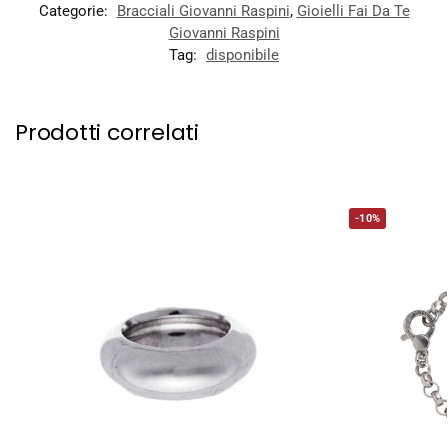
Categorie:
Bracciali Giovanni Raspini
,
Gioielli Fai Da Te
Giovanni Raspini
Tag:
disponibile
Prodotti correlati
-10%