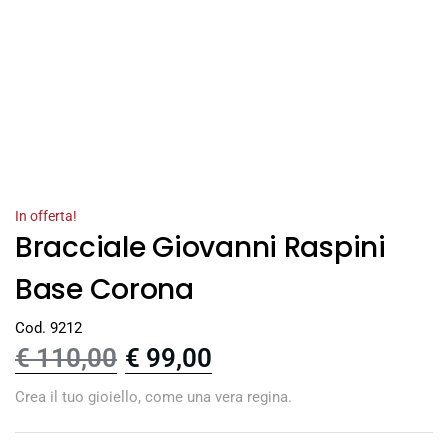
In offerta!
Bracciale Giovanni Raspini
Base Corona
Cod. 9212
€
110,00
€
99,00
Crea il tuo gioiello, come una vera regina.