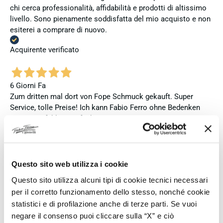
chi cerca professionalità, affidabilità e prodotti di altissimo
livello. Sono pienamente soddisfatta del mio acquisto e non
esiterei a comprare di nuovo.
Acquirente verificato
6 Giorni Fa
Zum dritten mal dort von Fope Schmuck gekauft. Super
Service, tolle Preise! Ich kann Fabio Ferro ohne Bedenken
weiterempfehlen. Einfach TOPP!!
Acquirente verificato
Questo sito web utilizza i cookie
6 Giorni Fa
Questo sito utilizza alcuni tipi di cookie tecnici necessari
Ich bin insgesamt mit meinem Kauf zufrieden. Die Uhr ist
per il corretto funzionamento dello stesso, nonché cookie
neu, original und funktioniert einwandfrei. Besonders positiv
statistici e di profilazione anche di terze parti. Se vuoi
hervorheben möchte ich den attraktiven Preis sowie den
negare il consenso puoi cliccare sulla “X” e ciò
vollständig ausgefüllten und abgestempelten internationalen