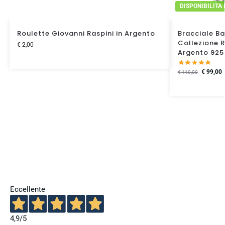
DISPONIBILITA
Roulette Giovanni Raspini in Argento
Bracciale Ba
Collezione 
€
2,00
Argento 925
€
99,00
€
110,00
Eccellente
4,9
/5