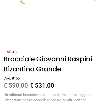
In offerta!
Bracciale Giovanni Raspini
Bizantina Grande
Cod. 8156
€
590,00
€
531,00
Un raffinato bracciale con linee e forme che attraggono
l’attenzione senza concedere spazio ad altri dettagli.