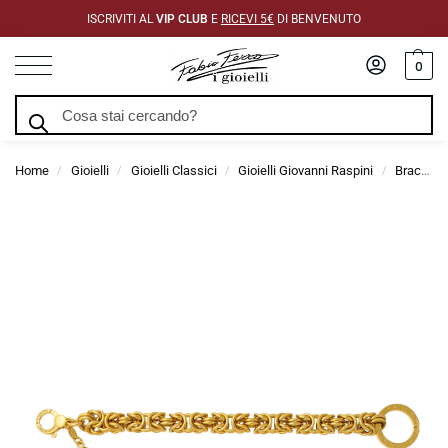
ISCRIVITI AL
VIP CLUB
E
RICEVI 5€
DI BENVENUTO
0
Cerca
Home
Gioielli
Gioielli Classici
Gioielli Giovanni Raspini
Bracciali Giovanni Raspini
/
/
/
/