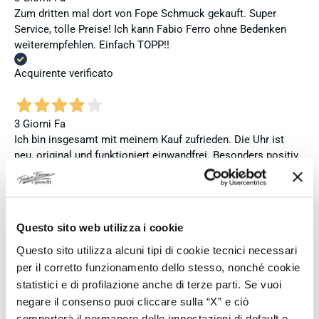
Zum dritten mal dort von Fope Schmuck gekauft. Super
Service, tolle Preise! Ich kann Fabio Ferro ohne Bedenken
weiterempfehlen. Einfach TOPP!!
Acquirente verificato
3 Giorni Fa
Ich bin insgesamt mit meinem Kauf zufrieden. Die Uhr ist
neu, original und funktioniert einwandfrei. Besonders positiv
hervorheben möchte ich den attraktiven Preis sowie den
vollständig ausgefüllten und abgestempelten internationalen
Seiko-Garantieschein. Der Versand war außerdem schnell.
Dennoch vergebe ich 4 statt 5 Sterne, da die Lieferung nicht
Questo sito web utilizza i cookie
meinen Erwartungen an einen autorisierten Seiko-Händler
entsprach. Die Uhr kam ohne die üblichen Schutzfolien am
Questo sito utilizza alcuni tipi di cookie tecnici necessari
Armband, die Originalverpackung entsprach nicht der
per il corretto funzionamento dello stesso, nonché cookie
Verpackung, die ich von diesem Modell aus offiziellen
statistici e di profilazione anche di terze parti. Se vuoi
Präsentationen und Videos kenne (andere Box und anderes
negare il consenso puoi cliccare sulla “X” e ciò
Uhrenkissen), und auch die Seiko-Hangtags mit
comporterà il permanere delle impostazioni di default e