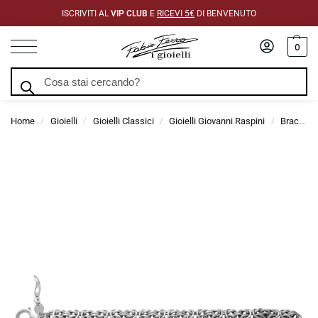
ISCRIVITI AL
VIP CLUB
E
RICEVI 5€
DI BENVENUTO
0
Cerca
Home
Gioielli
Gioielli Classici
Gioielli Giovanni Raspini
Bracciali Giovanni Raspini
/
/
/
/