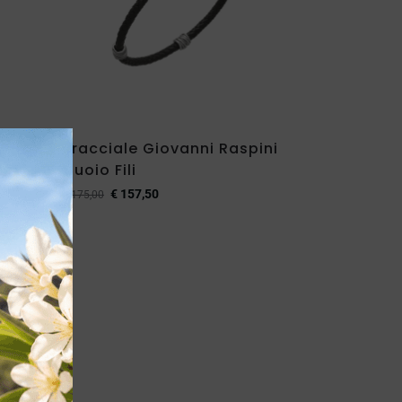
pini
Bracciale Giovanni Raspini
ra
Cuoio Fili
€
157,50
€
175,00