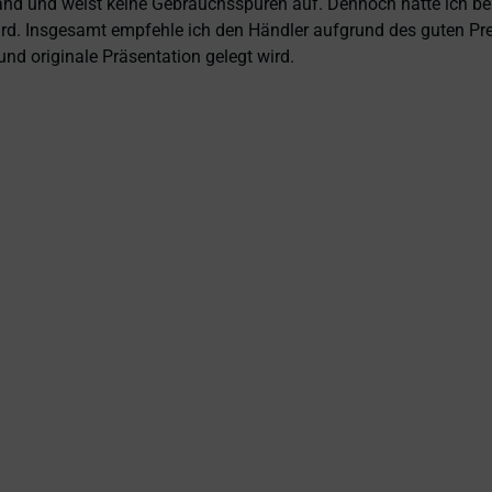
and und weist keine Gebrauchsspuren auf. Dennoch hätte ich bei 
 wird. Insgesamt empfehle ich den Händler aufgrund des guten Pr
nd originale Präsentation gelegt wird.