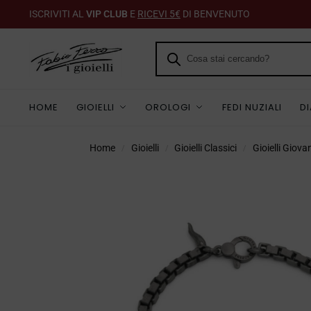
ISCRIVITI AL
VIP CLUB
E
RICEVI 5€
DI BENVENUTO
HOME
GIOIELLI
OROLOGI
FEDI NUZIALI
D
Home
Gioielli
Gioielli Classici
Gioielli Giov
/
/
/