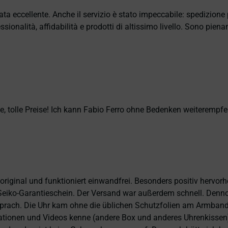
ata eccellente. Anche il servizio è stato impeccabile: spedizion
sionalità, affidabilità e prodotti di altissimo livello. Sono pie
, tolle Preise! Ich kann Fabio Ferro ohne Bedenken weiterempfe
 original und funktioniert einwandfrei. Besonders positiv hervor
eiko-Garantieschein. Der Versand war außerdem schnell. Dennoch
prach. Die Uhr kam ohne die üblichen Schutzfolien am Armband,
ntationen und Videos kenne (andere Box und anderes Uhrenkissen