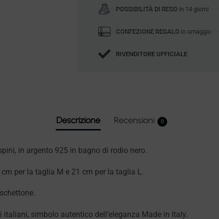
POSSIBILITÀ DI RESO
in 14 giorni
CONFEZIONE REGALO
in omaggio
RIVENDITORE UFFICIALE
Descrizione
Recensioni
0
pini, in argento 925 in bagno di rodio nero.
cm per la taglia M e 21 cm per la taglia L.
schettone.
afi italiani, simbolo autentico dell’eleganza Made in Italy.