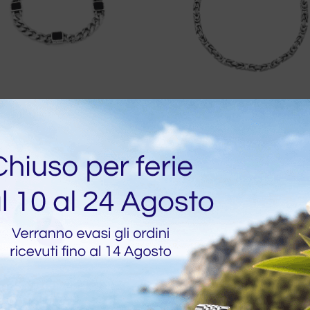
ciale Giovanni Raspini
Bracciale Giovanni Ras
metta Onice
Maglia Bizantina Quad
Piccolo
€
319,50
0
€
198,00
€
220,00