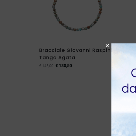
Bracciale Giovanni Raspini
Brac
Tango Agata
Gru
€
130,50
€
145,00
€
355,0