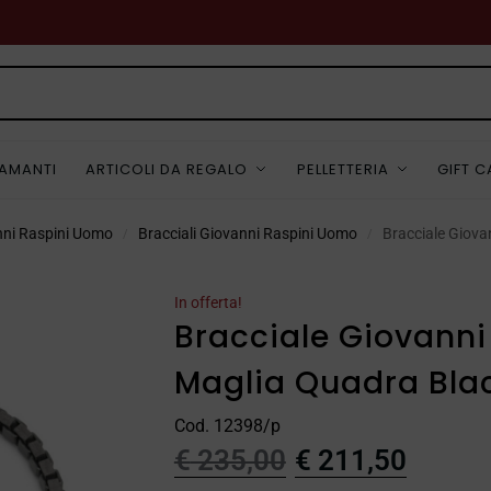
IAMANTI
ARTICOLI DA REGALO
PELLETTERIA
GIFT 
anni Raspini Uomo
Bracciali Giovanni Raspini Uomo
Bracciale Giova
/
/
In offerta!
Bracciale Giovanni
Maglia Quadra Bla
Cod. 12398/p
€
235,00
€
211,50