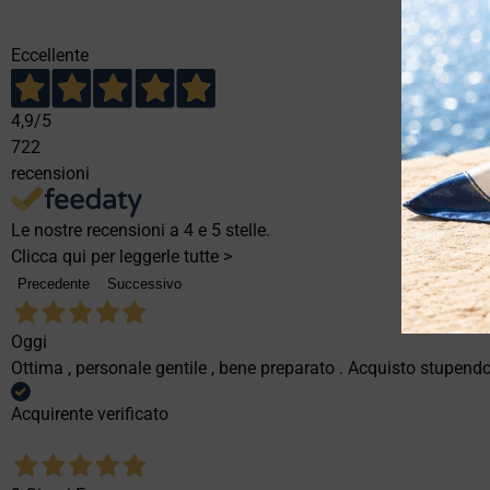
Eccellente
4,9
/5
722
recensioni
Le nostre recensioni a 4 e 5 stelle.
Clicca qui per leggerle tutte >
Precedente
Successivo
Oggi
Ottima , personale gentile , bene preparato . Acquisto stupendo
Acquirente verificato