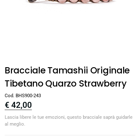
Bracciale Tamashii Originale
Tibetano Quarzo Strawberry
Cod. BHS900-243
€
42,00
Lascia libere le tue emozioni, questo bracciale saprà guidarle
al meglio.