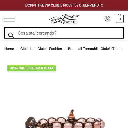
ISCRIVITI AL
VIP CLUB
E
RICEVI 5€
DI BENVENUTO
0
Cerca
Home
Gioielli
Gioielli Fashion
Bracciali Tamashii - Gioielli Tibetani di Tendenza
/
/
/
DISPONIBILITA IMMEDIATA