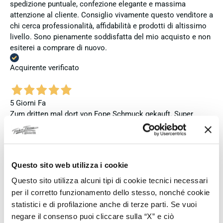
spedizione puntuale, confezione elegante e massima
attenzione al cliente. Consiglio vivamente questo venditore a
chi cerca professionalità, affidabilità e prodotti di altissimo
livello. Sono pienamente soddisfatta del mio acquisto e non
esiterei a comprare di nuovo.
Acquirente verificato
5 Giorni Fa
Zum dritten mal dort von Fope Schmuck gekauft. Super
Service, tolle Preise! Ich kann Fabio Ferro ohne Bedenken
weiterempfehlen. Einfach TOPP!!
Acquirente verificato
Questo sito web utilizza i cookie
Questo sito utilizza alcuni tipi di cookie tecnici necessari
5 Giorni Fa
per il corretto funzionamento dello stesso, nonché cookie
Ich bin insgesamt mit meinem Kauf zufrieden. Die Uhr ist
statistici e di profilazione anche di terze parti. Se vuoi
neu, original und funktioniert einwandfrei. Besonders positiv
negare il consenso puoi cliccare sulla “X” e ciò