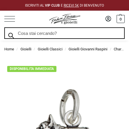
ISCRIVITI AL
VIP CLUB
E
RICEVI 5€
DI BENVENUTO
0
Cerca
Home
Gioielli
Gioielli Classici
Gioielli Giovanni Raspini
Charms Giovanni Raspini
/
/
/
/
DISPONIBILITA IMMEDIATA