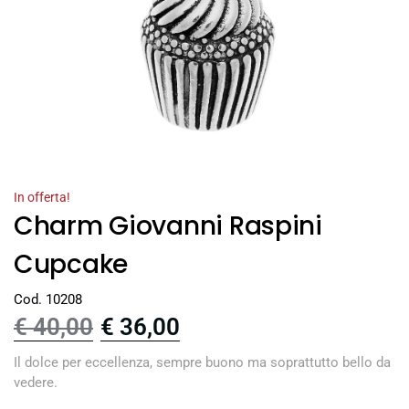
In offerta!
Charm Giovanni Raspini
Cupcake
Cod. 10208
€
40,00
€
36,00
Il dolce per eccellenza, sempre buono ma soprattutto bello da
vedere.