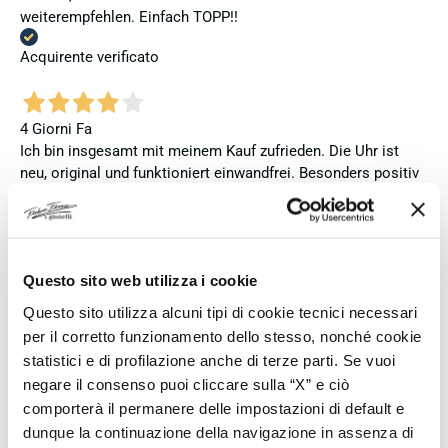
weiterempfehlen. Einfach TOPP!!
Acquirente verificato
4 Giorni Fa
Ich bin insgesamt mit meinem Kauf zufrieden. Die Uhr ist
neu, original und funktioniert einwandfrei. Besonders positiv
hervorheben möchte ich den attraktiven Preis sowie den
vollständig ausgefüllten und abgestempelten internationalen
Seiko-Garantieschein. Der Versand war außerdem schnell.
Dennoch vergebe ich 4 statt 5 Sterne, da die Lieferung nicht
Questo sito web utilizza i cookie
meinen Erwartungen an einen autorisierten Seiko-Händler
entsprach. Die Uhr kam ohne die üblichen Schutzfolien am
Questo sito utilizza alcuni tipi di cookie tecnici necessari
Armband, die Originalverpackung entsprach nicht der
per il corretto funzionamento dello stesso, nonché cookie
Verpackung, die ich von diesem Modell aus offiziellen
statistici e di profilazione anche di terze parti. Se vuoi
Präsentationen und Videos kenne (andere Box und anderes
negare il consenso puoi cliccare sulla “X” e ciò
Uhrenkissen), und auch die Seiko-Hangtags mit
comporterà il permanere delle impostazioni di default e
Modellinformationen fehlten. Die Uhr selbst ist in neuem
dunque la continuazione della navigazione in assenza di
Zustand und weist keine Gebrauchsspuren auf. Dennoch