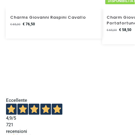
DISPONIBILITA
Charms Giovanni Raspini Cavallo
Charm Giova
Portafortun
€
76,50
€
85,00
€
58,50
€
65,00
Eccellente
4,9
/5
721
recensioni