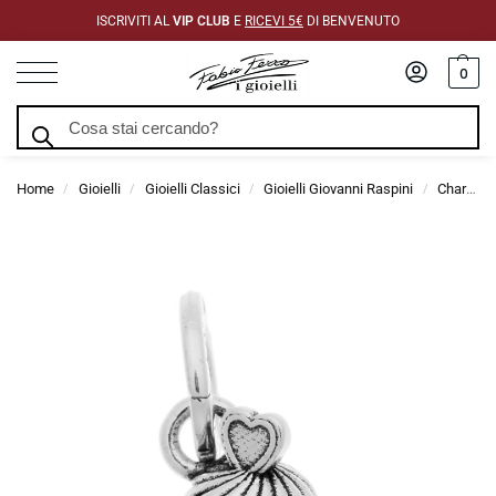
ISCRIVITI AL
VIP CLUB
E
RICEVI 5€
DI BENVENUTO
0
Cerca
Home
Gioielli
Gioielli Classici
Gioielli Giovanni Raspini
Charms Giovanni Raspini
/
/
/
/