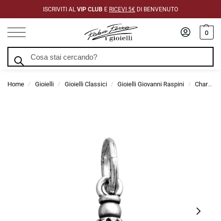
ISCRIVITI AL
VIP CLUB
E
RICEVI 5€
DI BENVENUTO
0
Cerca
Home
Gioielli
Gioielli Classici
Gioielli Giovanni Raspini
Charms Giovanni Raspini
/
/
/
/