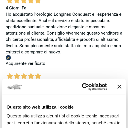
4 Giorni Fa
Ho acquistato l'orologio Longines Conquest e l'esperienza è
stata eccellente. Anche il servizio è stato impeccabile:
spedizione puntuale, confezione elegante e massima
attenzione al cliente. Consiglio vivamente questo venditore a
chi cerca professionalità, affidabilità e prodotti di altissimo
livello. Sono pienamente soddisfatta del mio acquisto e non
esiterei a comprare di nuovo.
Acquirente verificato
5 Giorni Fa
Zum dritten mal dort von Fope Schmuck gekauft. Super
Service, tolle Preise! Ich kann Fabio Ferro ohne Bedenken
weiterempfehlen. Einfach TOPP!!
Questo sito web utilizza i cookie
Acquirente verificato
Questo sito utilizza alcuni tipi di cookie tecnici necessari
per il corretto funzionamento dello stesso, nonché cookie