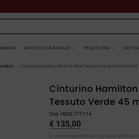
IAMANTI
ARTICOLI DA REGALO
PELLETTERIA
GIFT 
amilton
Cinturino Hamilton Khaki X-Wind Tessuto Verde 45 mm H600
/
Cinturino Hamilton
Tessuto Verde 45 
Cod. H600.777.114
€
135,00
Il cinturino perfetto per chi vuole affronta