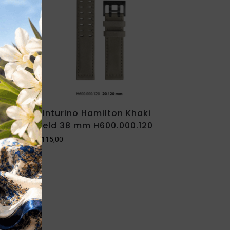
ki
Cinturino Hamilton Khaki
104
Field 38 mm H600.000.120
€
115,00