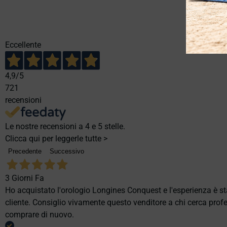
Eccellente
4,9
/5
721
recensioni
Le nostre recensioni a 4 e 5 stelle.
Clicca qui per leggerle tutte >
Precedente
Successivo
3 Giorni Fa
Ho acquistato l'orologio Longines Conquest e l'esperienza è st
cliente. Consiglio vivamente questo venditore a chi cerca profes
comprare di nuovo.