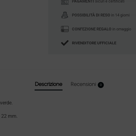
PAGAMENTI
sicuri e certificati
POSSIBILITÀ DI RESO
in 14 giorni
CONFEZIONE REGALO
in omaggio
RIVENDITORE UFFICIALE
Descrizione
Recensioni
0
 verde.
a 22 mm.