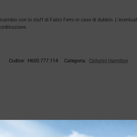
 ricambio con lo staff di Fabio Ferro in caso di dubbio. L’eventu
 ordinazione.
Codice:
H600.777.114
Categoria:
Cinturini Hamilton