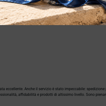
ata eccellente. Anche il servizio è stato impeccabile: spedizion
sionalità, affidabilità e prodotti di altissimo livello. Sono pie