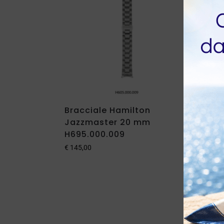
Bracciale Hamilton
Cint
Jazzmaster 20 mm
X-W
H695.000.009
H600
€
145,00
€
135,