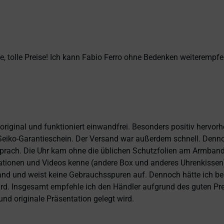
, tolle Preise! Ich kann Fabio Ferro ohne Bedenken weiterempfe
 original und funktioniert einwandfrei. Besonders positiv hervor
eiko-Garantieschein. Der Versand war außerdem schnell. Dennoch
prach. Die Uhr kam ohne die üblichen Schutzfolien am Armband,
ntationen und Videos kenne (andere Box und anderes Uhrenkissen
and und weist keine Gebrauchsspuren auf. Dennoch hätte ich bei 
 wird. Insgesamt empfehle ich den Händler aufgrund des guten Pr
nd originale Präsentation gelegt wird.