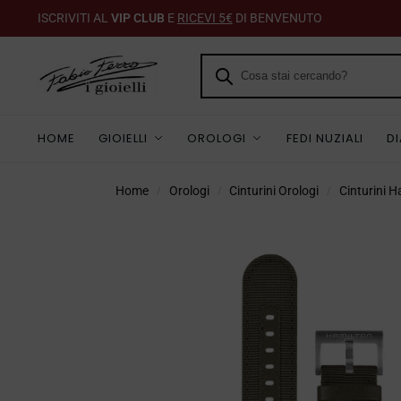
ISCRIVITI AL
VIP CLUB
E
RICEVI 5€
DI BENVENUTO
HOME
GIOIELLI
OROLOGI
FEDI NUZIALI
D
Home
Orologi
Cinturini Orologi
Cinturini H
/
/
/