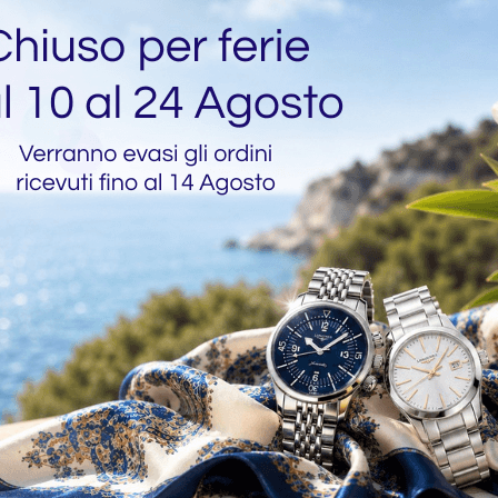
urino Hamilton Khaki
Bracciale Hamilton Kha
ind Marrone 45 mm
Field 38 mm H695.704.
.000.124
€
145,00
00