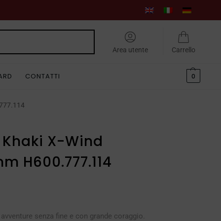
Cerca
Area utente
Carrello
CARD
CONTATTI
0
.777.114
 Khaki X-Wind
mm H600.777.114
re avventure senza fine e con grande coraggio.