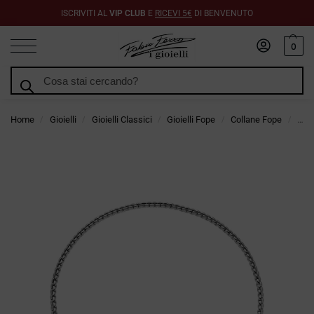
ISCRIVITI AL
VIP CLUB
E
RICEVI 5€
DI BENVENUTO
0
Cerca
Home
Gioielli
Gioielli Classici
Gioielli Fope
Collane Fope
Coll
/
/
/
/
/