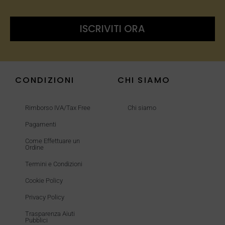
ISCRIVITI ORA
CONDIZIONI
CHI SIAMO
Rimborso IVA/Tax Free
Chi siamo
Pagamenti
Come Effettuare un
Ordine
Termini e Condizioni
Cookie Policy
Privacy Policy
Trasparenza Aiuti
Pubblici