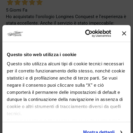
5 Giorni Fa
Ho acquistato l'orologio Longines Conquest e l'esperienza è
stata eccellente. Anche il servizio è stato impeccabile:
spedizione puntuale, confezione elegante e massima
attenzione al cliente. Consiglio vivamente questo venditore a
chi cerca professionalità, affidabilità e prodotti di altissimo
livello. Sono pienamente soddisfatta del mio acquisto e non
Questo sito web utilizza i cookie
esiterei a comprare di nuovo.
Questo sito utilizza alcuni tipi di cookie tecnici necessari
Acquirente verificato
per il corretto funzionamento dello stesso, nonché cookie
statistici e di profilazione anche di terze parti. Se vuoi
AGGIUNGI AL CARRELLO UN
negare il consenso puoi cliccare sulla “X” e ciò
6 Giorni Fa
GIOIELLO FOPE
comporterà il permanere delle impostazioni di default e
Zum dritten mal dort von Fope Schmuck gekauft. Super
dunque la continuazione della navigazione in assenza di
Service, tolle Preise! Ich kann Fabio Ferro ohne Bedenken
cookie o altri strumenti di tracciamento diversi da quelli
E RICEVI UNO
weiterempfehlen. Einfach TOPP!!
tecnici.
SCONTO DEL 10%
Acquirente verificato
Se vuoi accettare tutti i cookie clicca su “accetta tutto”,
se invece vuoi autonomamente selezionare i cookie da
Mostra dettagli