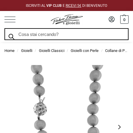
ISCRIVITI AL
VIP CLUB
E
RICEVI 5€
DI BENVENUTO
0
Cerca
Home
Gioielli
Gioielli Classici
Gioielli con Perle
Collane di Perle
/
/
/
/