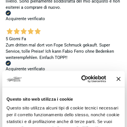
livello. Sono pienamente soddisfatta del mio acquisto e non
esiterei a comprare di nuovo.
Acquirente verificato
5 Giorni Fa
Zum dritten mal dort von Fope Schmuck gekauft. Super
Service, tolle Preise! Ich kann Fabio Ferro ohne Bedenken
weiterempfehlen. Einfach TOPP!!
Acquirente verificato
6 Giorni Fa
Ich bin insgesamt mit meinem Kauf zufrieden. Die Uhr ist
Questo sito web utilizza i cookie
neu, original und funktioniert einwandfrei. Besonders positiv
Questo sito utilizza alcuni tipi di cookie tecnici necessari
hervorheben möchte ich den attraktiven Preis sowie den
vollständig ausgefüllten und abgestempelten internationalen
per il corretto funzionamento dello stesso, nonché cookie
Seiko-Garantieschein. Der Versand war außerdem schnell.
statistici e di profilazione anche di terze parti. Se vuoi
Dennoch vergebe ich 4 statt 5 Sterne, da die Lieferung nicht