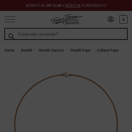
ISCRIVITI AL
VIP CLUB
E
RICEVI 5€
DI BENVENUTO
0
Cerca
Home
Gioielli
Gioielli Classici
Gioielli Fope
Collane Fope
Coll
/
/
/
/
/