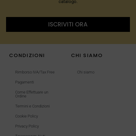
catalogo.
ISCRIVITI ORA
CONDIZIONI
CHI SIAMO
Rimborso IVA/Tax Free
Chi siamo
Pagamenti
Come Effettuare un
Ordine
Termini e Condizioni
Cookie Policy
Privacy Policy