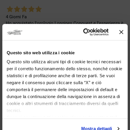
4 Giorni Fa
Ho acquistato l'orologio Longines Conquest e l'esperienza è
stata eccellente. Anche il servizio è stato impeccabile:
spedizione puntuale, confezione elegante e massima
attenzione al cliente. Consiglio vivamente questo venditore a
chi cerca professionalità, affidabilità e prodotti di altissimo
Questo sito web utilizza i cookie
livello. Sono pienamente soddisfatta del mio acquisto e non
esiterei a comprare di nuovo.
Questo sito utilizza alcuni tipi di cookie tecnici necessari
per il corretto funzionamento dello stesso, nonché cookie
Acquirente verificato
statistici e di profilazione anche di terze parti. Se vuoi
AGGIUNGI AL CARRELLO UN
negare il consenso puoi cliccare sulla “X” e ciò
GIOIELLO FOPE
comporterà il permanere delle impostazioni di default e
5 Giorni Fa
dunque la continuazione della navigazione in assenza di
Zum dritten mal dort von Fope Schmuck gekauft. Super
cookie o altri strumenti di tracciamento diversi da quelli
E RICEVI UNO
Service, tolle Preise! Ich kann Fabio Ferro ohne Bedenken
tecnici.
SCONTO DEL 10%
weiterempfehlen. Einfach TOPP!!
Se vuoi accettare tutti i cookie clicca su “accetta tutto”,
se invece vuoi autonomamente selezionare i cookie da
Acquirente verificato
Mostra dettagli