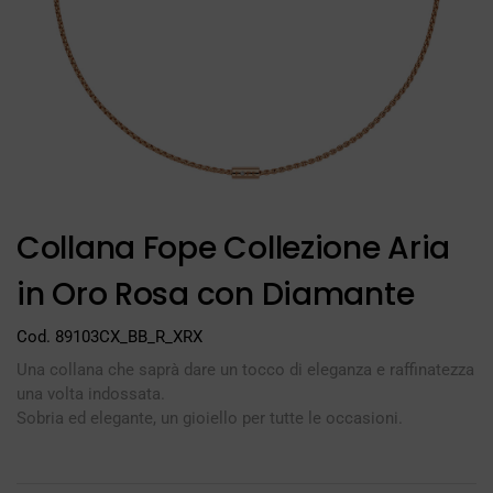
Collana Fope Collezione Aria
in Oro Rosa con Diamante
Cod. 89103CX_BB_R_XRX
Una collana che saprà dare un tocco di eleganza e raffinatezza
una volta indossata.
Sobria ed elegante, un gioiello per tutte le occasioni.