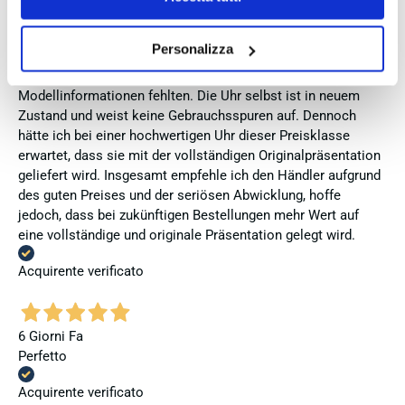
Armband, die Originalverpackung entsprach nicht der
Verpackung, die ich von diesem Modell aus offiziellen
Personalizza
Präsentationen und Videos kenne (andere Box und anderes
Uhrenkissen), und auch die Seiko-Hangtags mit
Modellinformationen fehlten. Die Uhr selbst ist in neuem
Zustand und weist keine Gebrauchsspuren auf. Dennoch
hätte ich bei einer hochwertigen Uhr dieser Preisklasse
erwartet, dass sie mit der vollständigen Originalpräsentation
geliefert wird. Insgesamt empfehle ich den Händler aufgrund
des guten Preises und der seriösen Abwicklung, hoffe
jedoch, dass bei zukünftigen Bestellungen mehr Wert auf
eine vollständige und originale Präsentation gelegt wird.
Acquirente verificato
6 Giorni Fa
Perfetto
Acquirente verificato