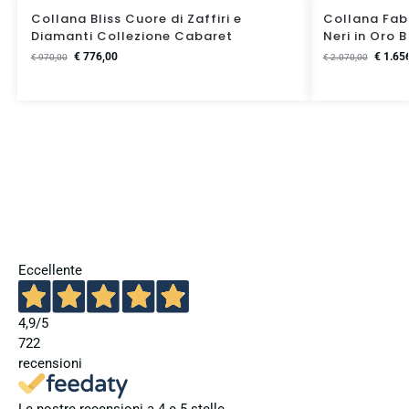
Collana Bliss Cuore di Zaffiri e
Collana Fabi
Diamanti Collezione Cabaret
Neri in Oro 
€
776,00
€
1.65
€
970,00
€
2.070,00
Eccellente
4,9
/5
722
recensioni
Le nostre recensioni a 4 e 5 stelle.