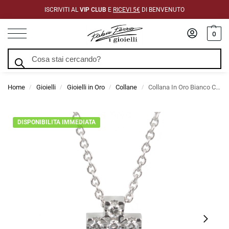
ISCRIVITI AL
VIP CLUB
E
RICEVI 5€
DI BENVENUTO
0
Cerca
Home
Gioielli
Gioielli in Oro
Collane
Collana In Oro Bianco Con Croce in Diamanti Taglio Brillante
/
/
/
/
DISPONIBILITA IMMEDIATA