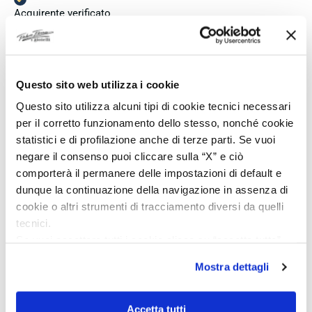
Acquirente verificato
5 Giorni Fa
Zum dritten mal dort von Fope Schmuck gekauft. Super
Questo sito web utilizza i cookie
Service, tolle Preise! Ich kann Fabio Ferro ohne Bedenken
Questo sito utilizza alcuni tipi di cookie tecnici necessari
weiterempfehlen. Einfach TOPP!!
per il corretto funzionamento dello stesso, nonché cookie
Acquirente verificato
statistici e di profilazione anche di terze parti. Se vuoi
negare il consenso puoi cliccare sulla “X” e ciò
comporterà il permanere delle impostazioni di default e
5 Giorni Fa
dunque la continuazione della navigazione in assenza di
Ich bin insgesamt mit meinem Kauf zufrieden. Die Uhr ist
cookie o altri strumenti di tracciamento diversi da quelli
neu, original und funktioniert einwandfrei. Besonders positiv
tecnici.
hervorheben möchte ich den attraktiven Preis sowie den
Se vuoi accettare tutti i cookie clicca su “accetta tutto”,
vollständig ausgefüllten und abgestempelten internationalen
se invece vuoi autonomamente selezionare i cookie da
Seiko-Garantieschein. Der Versand war außerdem schnell.
Mostra dettagli
accettare clicca su personalizza.
Dennoch vergebe ich 4 statt 5 Sterne, da die Lieferung nicht
Se vuoi saperne di più consulta la
privacy policy
e la
meinen Erwartungen an einen autorisierten Seiko-Händler
cookie policy
.
Accetta tutti
entsprach. Die Uhr kam ohne die üblichen Schutzfolien am