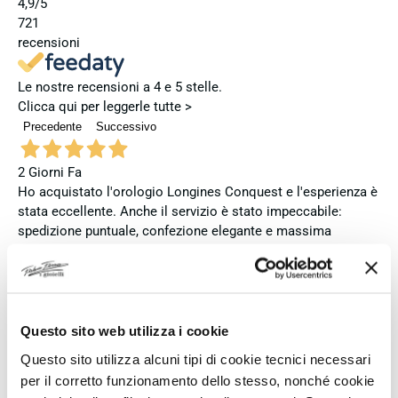
4,9
/5
721
recensioni
Le nostre recensioni a 4 e 5 stelle.
Clicca qui per leggerle tutte >
Precedente
Successivo
2 Giorni Fa
Ho acquistato l'orologio Longines Conquest e l'esperienza è
stata eccellente. Anche il servizio è stato impeccabile:
spedizione puntuale, confezione elegante e massima
attenzione al cliente. Consiglio vivamente questo venditore a
chi cerca professionalità, affidabilità e prodotti di altissimo
livello. Sono pienamente soddisfatta del mio acquisto e non
esiterei a comprare di nuovo.
Questo sito web utilizza i cookie
Acquirente verificato
Questo sito utilizza alcuni tipi di cookie tecnici necessari
per il corretto funzionamento dello stesso, nonché cookie