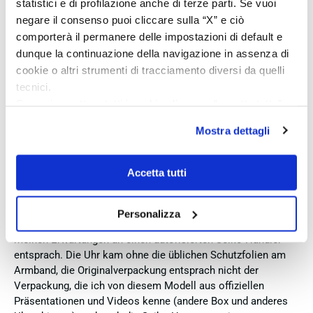
statistici e di profilazione anche di terze parti. Se vuoi
3 Giorni Fa
negare il consenso puoi cliccare sulla “X” e ciò
Zum dritten mal dort von Fope Schmuck gekauft. Super
comporterà il permanere delle impostazioni di default e
Service, tolle Preise! Ich kann Fabio Ferro ohne Bedenken
dunque la continuazione della navigazione in assenza di
weiterempfehlen. Einfach TOPP!!
cookie o altri strumenti di tracciamento diversi da quelli
Acquirente verificato
tecnici.
Se vuoi accettare tutti i cookie clicca su “accetta tutto”,
se invece vuoi autonomamente selezionare i cookie da
Mostra dettagli
3 Giorni Fa
accettare clicca su personalizza.
Ich bin insgesamt mit meinem Kauf zufrieden. Die Uhr ist
Se vuoi saperne di più consulta la
privacy policy
e la
neu, original und funktioniert einwandfrei. Besonders positiv
cookie policy
.
Accetta tutti
hervorheben möchte ich den attraktiven Preis sowie den
vollständig ausgefüllten und abgestempelten internationalen
Seiko-Garantieschein. Der Versand war außerdem schnell.
Personalizza
Dennoch vergebe ich 4 statt 5 Sterne, da die Lieferung nicht
meinen Erwartungen an einen autorisierten Seiko-Händler
entsprach. Die Uhr kam ohne die üblichen Schutzfolien am
Armband, die Originalverpackung entsprach nicht der
Verpackung, die ich von diesem Modell aus offiziellen
Präsentationen und Videos kenne (andere Box und anderes