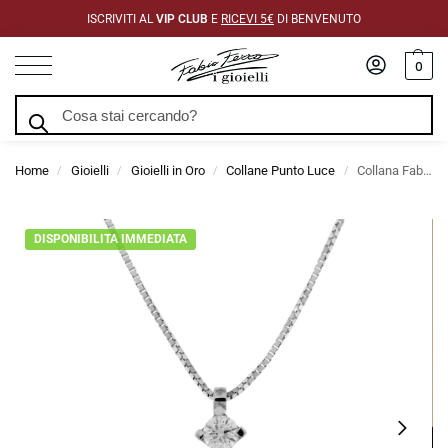
ISCRIVITI AL
VIP CLUB
E
RICEVI 5€
DI BENVENUTO
0
Cerca
Home
Gioielli
Gioielli in Oro
Collane Punto Luce
Collana Fabio Ferro Punto Luce in Oro Bianco con Diamante di 0,12 Carati
/
/
/
/
DISPONIBILITA IMMEDIATA