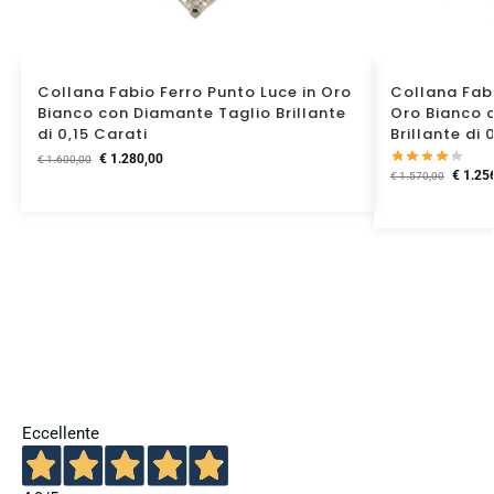
Collana Fabio Ferro Punto Luce in Oro
Collana Fabi
Bianco con Diamante Taglio Brillante
Oro Bianco 
di 0,15 Carati
Brillante di 
€
1.280,00
€
1.600,00
€
1.25
€
1.570,00
Eccellente