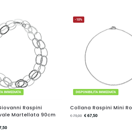
-10%
ITA IMMEDIATA
DISPONIBILITA IMMEDIATA
Giovanni Raspini
Collana Raspini Mini R
vale Martellata 90cm
€
67,50
€
75,00
7,50