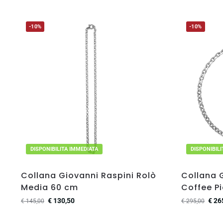
-10%
-10%
DISPONIBILITA IMMEDIATA
DISPONIBIL
Collana Giovanni Raspini Rolò
Collana 
Media 60 cm
Coffee P
€
130,50
€
26
€
145,00
€
295,00