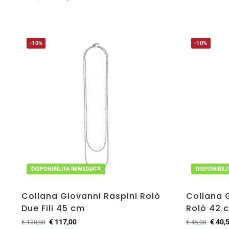
-10%
-10%
DISPONIBILITA IMMEDIATA
DISPONIBIL
Collana Giovanni Raspini Rolò
Collana G
Due Fili 45 cm
Rolò 42 
€
117,00
€
40,
€
130,00
€
45,00