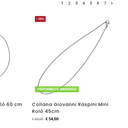
1
2
3
4
5
6
7
-10%
DISPONIBILITA IMMEDIATA
olò 60 cm
Collana Giovanni Raspini Mini
Rolò 45cm
€
54,00
€
60,00