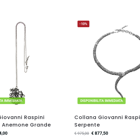
-10%
ITA IMMEDIATA
DISPONIBILITA IMMEDIATA
Giovanni Raspini
Collana Giovanni Raspi
e Anemone Grande
Serpente
4,00
€
877,50
€
975,00