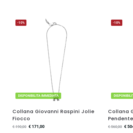
-10%
-10%
DISPONIBILITA IMMEDIATA
DISPONIBIL
Collana Giovanni Raspini Jolie
Collana 
Fiocco
Pendent
€
171,00
€
50
€
190,00
€
560,00