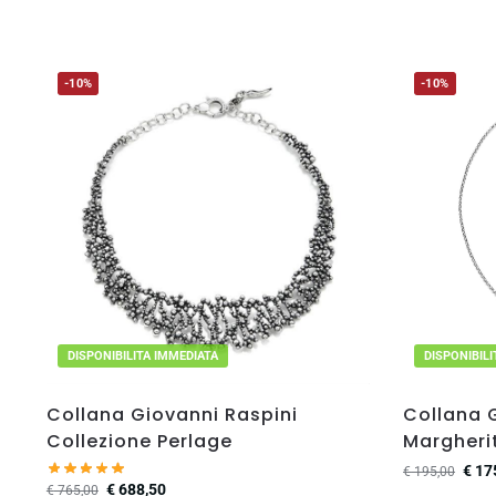
-10%
-10%
DISPONIBILITA IMMEDIATA
DISPONIBIL
Collana Giovanni Raspini
Collana 
Collezione Perlage
Margheri
€
17
€
195,00
€
688,50
€
765,00