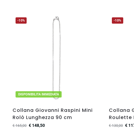
-10%
-10%
DISPONIBILITA IMMEDIATA
Collana Giovanni Raspini Mini
Collana 
Rolò Lunghezza 90 cm
Roulette
€
148,50
€
11
€
165,00
€
130,00