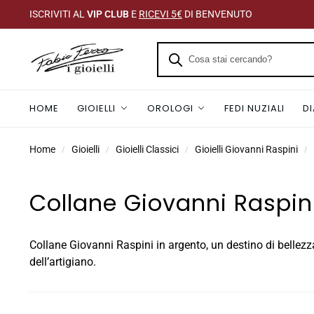
ISCRIVITI AL
VIP CLUB
E
RICEVI 5€
DI BENVENUTO
HOME
GIOIELLI
OROLOGI
FEDI NUZIALI
D
Home
Gioielli
Gioielli Classici
Gioielli Giovanni Raspini
/
/
/
/
Collane Giovanni Raspin
Collane Giovanni Raspini in argento, un destino di bellezza 
dell’artigiano.