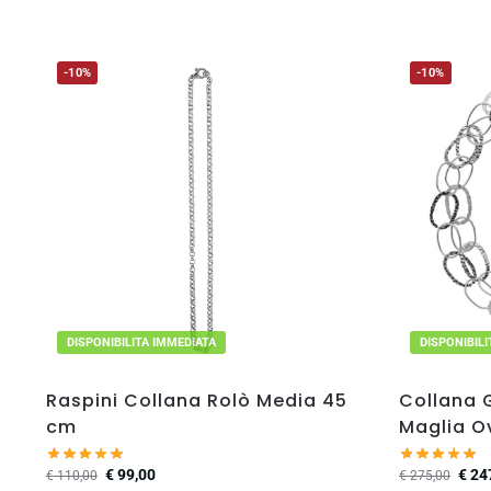
-10%
-10%
DISPONIBILITA IMMEDIATA
DISPONIBIL
Raspini Collana Rolò Media 45
Collana 
cm
Maglia O
€
99,00
€
24
€
110,00
€
275,00