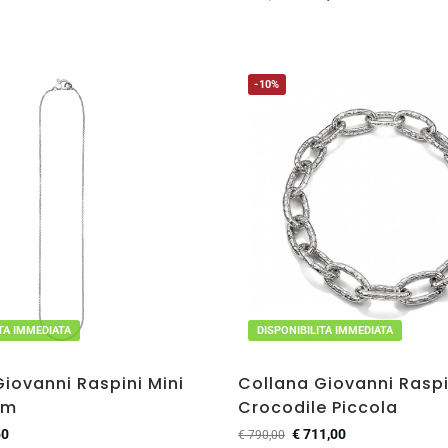
-10%
ITA IMMEDIATA
DISPONIBILITA IMMEDIATA
iovanni Raspini Mini
Collana Giovanni Raspi
cm
Crocodile Piccola
50
€
711,00
€
790,00