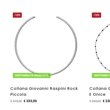
-10%
-10%
DISPONIBILITA IMMEDIATA
DISPONIBIL
Collana Giovanni Raspini Rock
Collana G
Piccola
E Onice
€
333,00
€
23
€
370,00
€
265,00