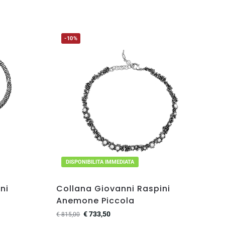
-10%
DISPONIBILITA IMMEDIATA
ni
Collana Giovanni Raspini
Anemone Piccola
€
733,50
€
815,00