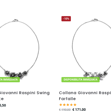
-10%
ITA IMMEDIATA
DISPONIBILITA IMMEDIATA
Giovanni Raspini Swing
Collana Giovanni Raspi
te
Farfalle
5,50
€
171,00
€
190,00