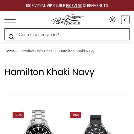
ISCRIVITI AL
VIP CLUB
E
RICEVI 5€
DI BENVENUTO
0
Cerca
Home
Product Collezione
Hamilton Khaki Navy
/
/
Hamilton Khaki Navy
-20%
-25%