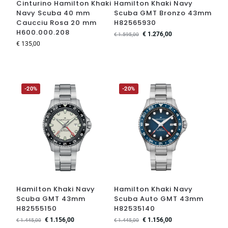
Cinturino Hamilton Khaki
Hamilton Khaki Navy
Navy Scuba 40 mm
Scuba GMT Bronzo 43mm
Caucciu Rosa 20 mm
H82565930
H600.000.208
€
1.276,00
€
1.595,00
€
135,00
-20%
-20%
Hamilton Khaki Navy
Hamilton Khaki Navy
Scuba GMT 43mm
Scuba Auto GMT 43mm
H82555150
H82535140
€
1.156,00
€
1.156,00
€
1.445,00
€
1.445,00