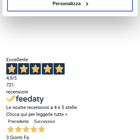
Frogman 41mm
Scuba 40mm H82315331
Personalizza
H77455331
€
716,00
€
895,00
€
993,75
€
1.325,00
Eccellente
4,9
/5
721
recensioni
Le nostre recensioni a 4 e 5 stelle.
Clicca qui per leggerle tutte >
Precedente
Successivo
3 Giorni Fa