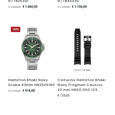
H77825331
H77845330
€
1.060,00
€
1.156,00
€
1.325,00
€
1.445,00
-20%
Hamilton Khaki Navy
Cinturino Hamilton Khaki
Scuba 43mm H82525160
Navy Frogman Caucciu
22 mm H600.000.123
€
916,00
€
1.145,00
€
135,00