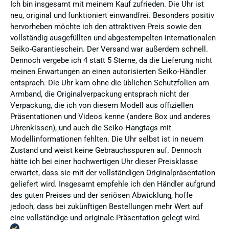
Ich bin insgesamt mit meinem Kauf zufrieden. Die Uhr ist
neu, original und funktioniert einwandfrei. Besonders positiv
hervorheben möchte ich den attraktiven Preis sowie den
vollständig ausgefüllten und abgestempelten internationalen
Seiko-Garantieschein. Der Versand war außerdem schnell.
Dennoch vergebe ich 4 statt 5 Sterne, da die Lieferung nicht
meinen Erwartungen an einen autorisierten Seiko-Händler
entsprach. Die Uhr kam ohne die üblichen Schutzfolien am
Armband, die Originalverpackung entsprach nicht der
Verpackung, die ich von diesem Modell aus offiziellen
Präsentationen und Videos kenne (andere Box und anderes
Uhrenkissen), und auch die Seiko-Hangtags mit
Modellinformationen fehlten. Die Uhr selbst ist in neuem
Zustand und weist keine Gebrauchsspuren auf. Dennoch
hätte ich bei einer hochwertigen Uhr dieser Preisklasse
erwartet, dass sie mit der vollständigen Originalpräsentation
geliefert wird. Insgesamt empfehle ich den Händler aufgrund
des guten Preises und der seriösen Abwicklung, hoffe
jedoch, dass bei zukünftigen Bestellungen mehr Wert auf
eine vollständige und originale Präsentation gelegt wird.