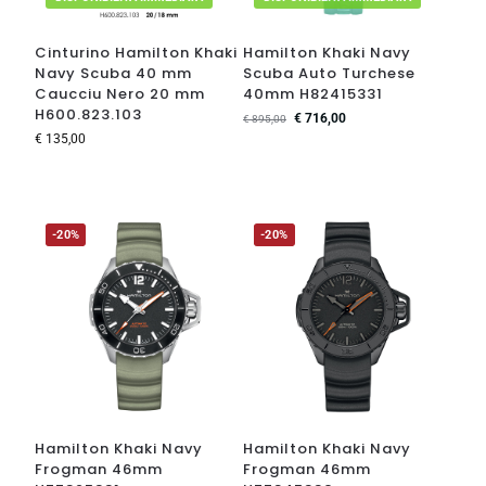
Cinturino Hamilton Khaki
Hamilton Khaki Navy
Navy Scuba 40 mm
Scuba Auto Turchese
Caucciu Nero 20 mm
40mm H82415331
H600.823.103
€
716,00
€
895,00
€
135,00
-20%
-20%
Hamilton Khaki Navy
Hamilton Khaki Navy
Frogman 46mm
Frogman 46mm