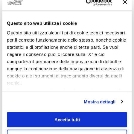
Questo sito web utilizza i cookie
Hamilton Khaki Navy
Hamilton Khaki Navy
Scuba Auto Blu 40mm
Scuba Auto Bianco
Questo sito utilizza alcuni tipi di cookie tecnici necessari
H82425140
40mm H82425110
per il corretto funzionamento dello stesso, nonché cookie
€
716,00
€
716,00
€
895,00
€
895,00
statistici e di profilazione anche di terze parti. Se vuoi
negare il consenso puoi cliccare sulla “X” e ciò
comporterà il permanere delle impostazioni di default e
dunque la continuazione della navigazione in assenza di
-25%
-20%
cookie o altri strumenti di tracciamento diversi da quelli
tecnici.
Se vuoi accettare tutti i cookie clicca su “accetta tutto”,
se invece vuoi autonomamente selezionare i cookie da
Mostra dettagli
accettare clicca su personalizza.
Se vuoi saperne di più consulta la
privacy policy
e la
DISPONIBILITA IMMEDIATA
cookie policy
.
Accetta tutti
Hamilton Khaki Navy
Hamilton Khaki Navy