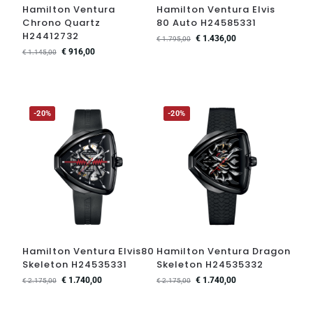
Hamilton Ventura
Hamilton Ventura Elvis
Chrono Quartz
80 Auto H24585331
H24412732
€
1.436,00
€
1.795,00
€
916,00
€
1.145,00
-20%
-20%
Hamilton Ventura Elvis80
Hamilton Ventura Dragon
Skeleton H24535331
Skeleton H24535332
€
1.740,00
€
1.740,00
€
2.175,00
€
2.175,00