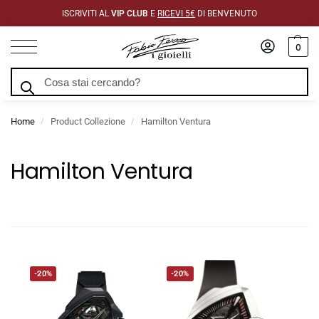
ISCRIVITI AL
VIP CLUB
E
RICEVI 5€
DI BENVENUTO
0
Cerca
Home
Product Collezione
Hamilton Ventura
/
/
Hamilton Ventura
-20%
-20%