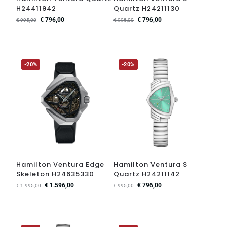
H24411942
Quartz H24211130
€
796,00
€
796,00
€
995,00
€
995,00
-20%
-20%
Hamilton Ventura Edge
Hamilton Ventura S
Skeleton H24635330
Quartz H24211142
€
1.596,00
€
796,00
€
1.995,00
€
995,00