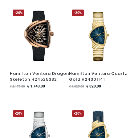
-20%
-20%
Hamilton Ventura Dragon
Hamilton Ventura Quartz
Skeleton H24525332
Gold H24301141
€
1.740,00
€
820,00
€
2.175,00
€
1.025,00
-20%
-20%