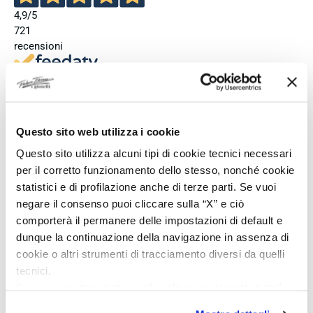
4,9
/5
721
recensioni
Le nostre recensioni a 4 e 5 stelle.
Clicca qui per leggerle tutte >
Precedente
Successivo
Questo sito web utilizza i cookie
2 Giorni Fa
Questo sito utilizza alcuni tipi di cookie tecnici necessari
Ho acquistato l'orologio Longines Conquest e l'esperienza è
per il corretto funzionamento dello stesso, nonché cookie
stata eccellente. Anche il servizio è stato impeccabile:
statistici e di profilazione anche di terze parti. Se vuoi
spedizione puntuale, confezione elegante e massima
negare il consenso puoi cliccare sulla “X” e ciò
attenzione al cliente. Consiglio vivamente questo venditore a
comporterà il permanere delle impostazioni di default e
chi cerca professionalità, affidabilità e prodotti di altissimo
dunque la continuazione della navigazione in assenza di
livello. Sono pienamente soddisfatta del mio acquisto e non
cookie o altri strumenti di tracciamento diversi da quelli
esiterei a comprare di nuovo.
tecnici.
Acquirente verificato
Se vuoi accettare tutti i cookie clicca su “accetta tutto”,
se invece vuoi autonomamente selezionare i cookie da