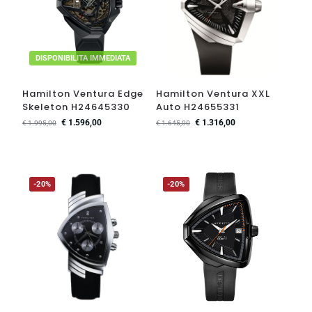
DISPONIBILITA IMMEDIATA
Hamilton Ventura Edge
Hamilton Ventura XXL
Skeleton H24645330
Auto H24655331
€
1.596,00
€
1.316,00
€
1.995,00
€
1.645,00
-20%
-20%