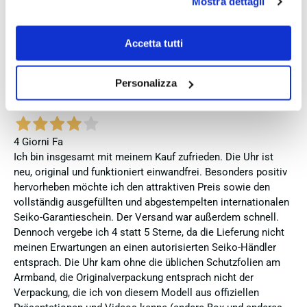
Mostra dettagli
accettare clicca su personalizza.
3 Giorni Fa
Se vuoi saperne di più consulta la
privacy policy
e la
Zum dritten mal dort von Fope Schmuck gekauft. Super
cookie policy
.
Accetta tutti
Service, tolle Preise! Ich kann Fabio Ferro ohne Bedenken
weiterempfehlen. Einfach TOPP!!
Personalizza
Acquirente verificato
4 Giorni Fa
Ich bin insgesamt mit meinem Kauf zufrieden. Die Uhr ist
neu, original und funktioniert einwandfrei. Besonders positiv
hervorheben möchte ich den attraktiven Preis sowie den
vollständig ausgefüllten und abgestempelten internationalen
Seiko-Garantieschein. Der Versand war außerdem schnell.
Dennoch vergebe ich 4 statt 5 Sterne, da die Lieferung nicht
meinen Erwartungen an einen autorisierten Seiko-Händler
entsprach. Die Uhr kam ohne die üblichen Schutzfolien am
Armband, die Originalverpackung entsprach nicht der
Verpackung, die ich von diesem Modell aus offiziellen