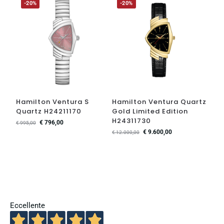
-20%
-20%
Hamilton Ventura S
Hamilton Ventura Quartz
Quartz H24211170
Gold Limited Edition
H24311730
€
796,00
€
995,00
€
9.600,00
€
12.000,00
Eccellente