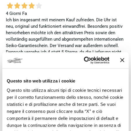
4 Giorni Fa
Ich bin insgesamt mit meinem Kauf zufrieden. Die Uhr ist
neu, original und funktioniert einwandfrei. Besonders positiv
hervorheben möchte ich den attraktiven Preis sowie den
vollständig ausgefüllten und abgestempelten internationalen
Seiko-Garantieschein. Der Versand war außerdem schnell.
Dennoch vergebe ich 4 statt 5 Sterne, da die Lieferung nicht
meinen Erwartungen an einen autorisierten Seiko-Händler
entsprach. Die Uhr kam ohne die üblichen Schutzfolien am
Armband, die Originalverpackung entsprach nicht der
Verpackung, die ich von diesem Modell aus offiziellen
Questo sito web utilizza i cookie
Präsentationen und Videos kenne (andere Box und anderes
Questo sito utilizza alcuni tipi di cookie tecnici necessari
Uhrenkissen), und auch die Seiko-Hangtags mit
Modellinformationen fehlten. Die Uhr selbst ist in neuem
per il corretto funzionamento dello stesso, nonché cookie
Zustand und weist keine Gebrauchsspuren auf. Dennoch
statistici e di profilazione anche di terze parti. Se vuoi
hätte ich bei einer hochwertigen Uhr dieser Preisklasse
negare il consenso puoi cliccare sulla “X” e ciò
erwartet, dass sie mit der vollständigen Originalpräsentation
comporterà il permanere delle impostazioni di default e
geliefert wird. Insgesamt empfehle ich den Händler aufgrund
dunque la continuazione della navigazione in assenza di
des guten Preises und der seriösen Abwicklung, hoffe