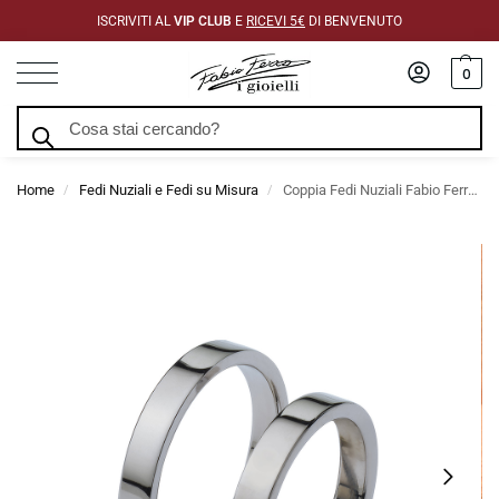
ISCRIVITI AL
VIP CLUB
E
RICEVI 5€
DI BENVENUTO
0
Cerca
Home
Fedi Nuziali e Fedi su Misura
Coppia Fedi Nuziali Fabio Ferro Bianche Piattine 3,5 mm
/
/