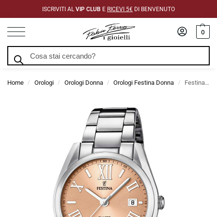
ISCRIVITI AL
VIP CLUB
E
RICEVI 5€
DI BENVENUTO
0
Cerca
Home
Orologi
Orologi Donna
Orologi Festina Donna
Festina Donna Elegance In Acciaio Con Quadrante Rosa
/
/
/
/