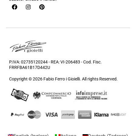
P.IVA: 02735120244 - REA: VI-206483 - Cod. Fisc.
FRRFBA61B17D442U
Copyright © 2026 Fabio Ferro i Gioielli. All rights Reserved.
English
(
Inglese
)
Italiano
Deutsch
(
Tedesco
)