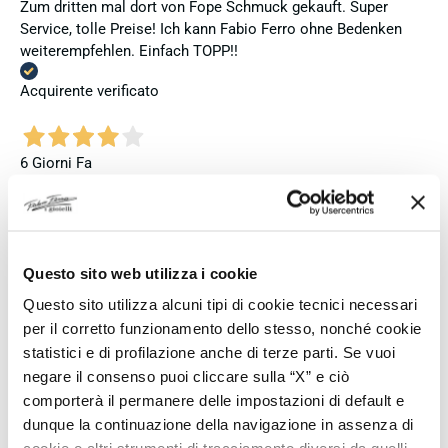
Zum dritten mal dort von Fope Schmuck gekauft. Super
Service, tolle Preise! Ich kann Fabio Ferro ohne Bedenken
weiterempfehlen. Einfach TOPP!!
Acquirente verificato
6 Giorni Fa
Ich bin insgesamt mit meinem Kauf zufrieden. Die Uhr ist
neu, original und funktioniert einwandfrei. Besonders positiv
hervorheben möchte ich den attraktiven Preis sowie den
vollständig ausgefüllten und abgestempelten internationalen
Seiko-Garantieschein. Der Versand war außerdem schnell.
Questo sito web utilizza i cookie
Dennoch vergebe ich 4 statt 5 Sterne, da die Lieferung nicht
Questo sito utilizza alcuni tipi di cookie tecnici necessari
meinen Erwartungen an einen autorisierten Seiko-Händler
per il corretto funzionamento dello stesso, nonché cookie
entsprach. Die Uhr kam ohne die üblichen Schutzfolien am
statistici e di profilazione anche di terze parti. Se vuoi
Armband, die Originalverpackung entsprach nicht der
negare il consenso puoi cliccare sulla “X” e ciò
Verpackung, die ich von diesem Modell aus offiziellen
comporterà il permanere delle impostazioni di default e
Präsentationen und Videos kenne (andere Box und anderes
dunque la continuazione della navigazione in assenza di
Uhrenkissen), und auch die Seiko-Hangtags mit