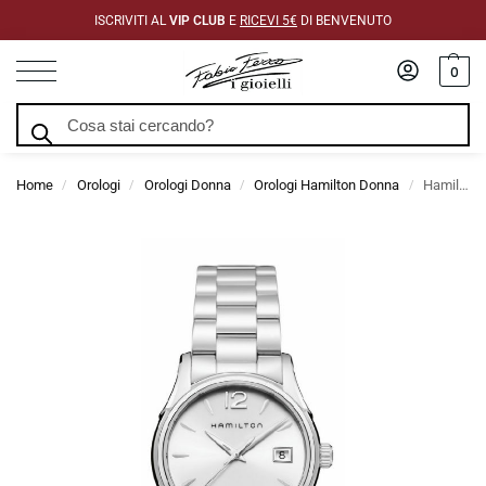
ISCRIVITI AL
VIP CLUB
E
RICEVI 5€
DI BENVENUTO
0
Cerca
Home
Orologi
Orologi Donna
Orologi Hamilton Donna
Hamilton Jazzmaster Lady 34mm H32351115
/
/
/
/