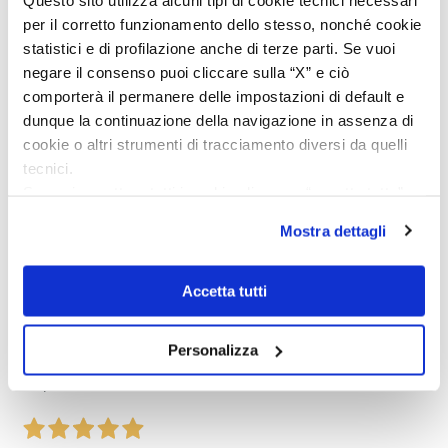
geliefert wird. Insgesamt empfehle ich den Händler aufgrund
per il corretto funzionamento dello stesso, nonché cookie
des guten Preises und der seriösen Abwicklung, hoffe
statistici e di profilazione anche di terze parti. Se vuoi
jedoch, dass bei zukünftigen Bestellungen mehr Wert auf
negare il consenso puoi cliccare sulla “X” e ciò
eine vollständige und originale Präsentation gelegt wird.
comporterà il permanere delle impostazioni di default e
Acquirente verificato
dunque la continuazione della navigazione in assenza di
cookie o altri strumenti di tracciamento diversi da quelli
tecnici.
4 Giorni Fa
Se vuoi accettare tutti i cookie clicca su “accetta tutto”,
Perfetto
se invece vuoi autonomamente selezionare i cookie da
Mostra dettagli
accettare clicca su personalizza.
Acquirente verificato
Se vuoi saperne di più consulta la
privacy policy
e la
cookie policy
.
Accetta tutti
4 Giorni Fa
Venditore eccellente
Personalizza
Acquirente verificato