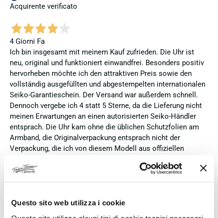
Acquirente verificato
4 Giorni Fa
Ich bin insgesamt mit meinem Kauf zufrieden. Die Uhr ist
neu, original und funktioniert einwandfrei. Besonders positiv
hervorheben möchte ich den attraktiven Preis sowie den
vollständig ausgefüllten und abgestempelten internationalen
Seiko-Garantieschein. Der Versand war außerdem schnell.
Dennoch vergebe ich 4 statt 5 Sterne, da die Lieferung nicht
meinen Erwartungen an einen autorisierten Seiko-Händler
entsprach. Die Uhr kam ohne die üblichen Schutzfolien am
Armband, die Originalverpackung entsprach nicht der
Verpackung, die ich von diesem Modell aus offiziellen
Präsentationen und Videos kenne (andere Box und anderes
Uhrenkissen), und auch die Seiko-Hangtags mit
Modellinformationen fehlten. Die Uhr selbst ist in neuem
Zustand und weist keine Gebrauchsspuren auf. Dennoch
hätte ich bei einer hochwertigen Uhr dieser Preisklasse
Questo sito web utilizza i cookie
erwartet, dass sie mit der vollständigen Originalpräsentation
Questo sito utilizza alcuni tipi di cookie tecnici necessari