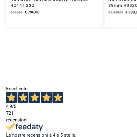
H24411232
38mm H3620
€
796,00
€
980,
€
995,00
€
1.225,00
Eccellente
4,9
/5
721
recensioni
Le nostre recensioni a 4 e 5 stelle.