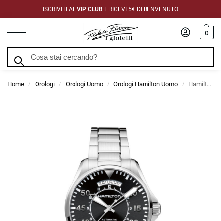
ISCRIVITI AL
VIP CLUB
E
RICEVI 5€
DI BENVENUTO
0
Cerca
Home
Orologi
Orologi Uomo
Orologi Hamilton Uomo
Hamilton Khaki Aviation Pilot 42mm H64615135
/
/
/
/