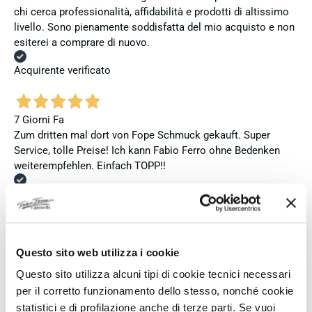
chi cerca professionalità, affidabilità e prodotti di altissimo
livello. Sono pienamente soddisfatta del mio acquisto e non
esiterei a comprare di nuovo.
Acquirente verificato
7 Giorni Fa
Zum dritten mal dort von Fope Schmuck gekauft. Super
Service, tolle Preise! Ich kann Fabio Ferro ohne Bedenken
weiterempfehlen. Einfach TOPP!!
Acquirente verificato
02 Agosto 2026
Questo sito web utilizza i cookie
Ich bin insgesamt mit meinem Kauf zufrieden. Die Uhr ist
Questo sito utilizza alcuni tipi di cookie tecnici necessari
neu, original und funktioniert einwandfrei. Besonders positiv
hervorheben möchte ich den attraktiven Preis sowie den
per il corretto funzionamento dello stesso, nonché cookie
vollständig ausgefüllten und abgestempelten internationalen
statistici e di profilazione anche di terze parti. Se vuoi