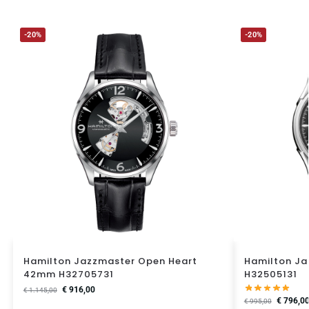
-20%
-20%
Hamilton Jazzmaster Open Heart
Hamilton J
42mm H32705731
H32505131
€
916,00
€
1.145,00
€
796,0
€
995,00