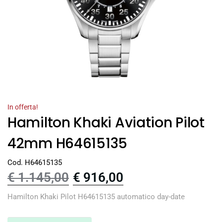
In offerta!
Hamilton Khaki Aviation Pilot
42mm H64615135
Cod. H64615135
€
1.145,00
€
916,00
Hamilton Khaki Pilot H64615135 automatico day-date