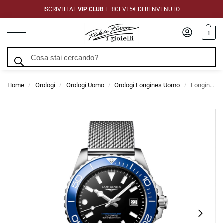
ISCRIVITI AL
VIP CLUB
E
RICEVI 5€
DI BENVENUTO
1
Cerca
Home
Orologi
Orologi Uomo
Orologi Longines Uomo
Longines Hydroconquest Automatico Maglia Milano 42mm
/
/
/
/