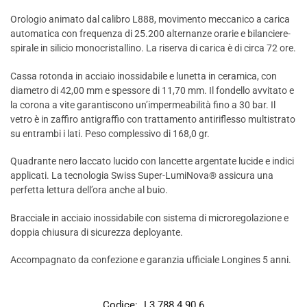
Orologio animato dal calibro L888, movimento meccanico a carica
automatica con frequenza di 25.200 alternanze orarie e bilanciere-
spirale in silicio monocristallino. La riserva di carica è di circa 72 ore.
Cassa rotonda in acciaio inossidabile e lunetta in ceramica, con
diametro di 42,00 mm e spessore di 11,70 mm. Il fondello avvitato e
la corona a vite garantiscono un’impermeabilità fino a 30 bar. Il
vetro è in zaffiro antigraffio con trattamento antiriflesso multistrato
su entrambi i lati. Peso complessivo di 168,0 gr.
Quadrante nero laccato lucido con lancette argentate lucide e indici
applicati. La tecnologia Swiss Super-LumiNova® assicura una
perfetta lettura dell’ora anche al buio.
Bracciale in acciaio inossidabile con sistema di microregolazione e
doppia chiusura di sicurezza deployante.
Accompagnato da confezione e garanzia ufficiale Longines 5 anni.
Codice:
L3.788.4.90.6