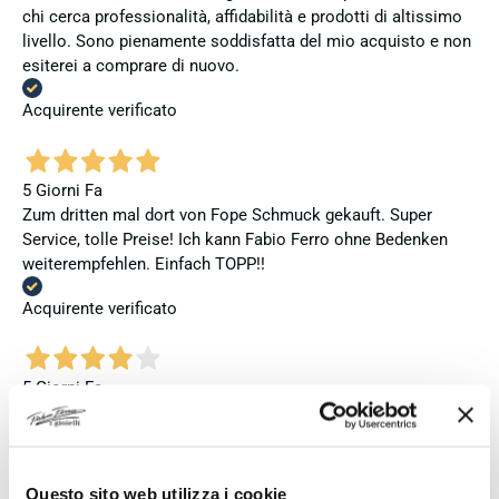
chi cerca professionalità, affidabilità e prodotti di altissimo
livello. Sono pienamente soddisfatta del mio acquisto e non
esiterei a comprare di nuovo.
Acquirente verificato
5 Giorni Fa
Zum dritten mal dort von Fope Schmuck gekauft. Super
Service, tolle Preise! Ich kann Fabio Ferro ohne Bedenken
weiterempfehlen. Einfach TOPP!!
Acquirente verificato
5 Giorni Fa
Ich bin insgesamt mit meinem Kauf zufrieden. Die Uhr ist
neu, original und funktioniert einwandfrei. Besonders positiv
hervorheben möchte ich den attraktiven Preis sowie den
vollständig ausgefüllten und abgestempelten internationalen
Questo sito web utilizza i cookie