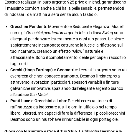
Essendo realizzati in puro argento 925 privo di nichel, garantiscono
il massimo comfort anche a chi ha la pelle sensibile, permettendoti
di indossarli da mattina a sera senza alcun fastidio.
Orecchini Pendenti
: Movimento e Seducente Eleganza. Modelli
come gli
Orecchini pendenti in argento Iris
o la linea
Swing
sono
disegnati per danzare letteralmente a ogni tuo passo. Le pietre
sapientemente incastonate catturano la luce e la riflettono sul
tuo incarnato, creando un effetto “Glow” naturale e
affascinante. Sono il completamento ideale per capelli raccolti o
tagli corti.
Cerchi (Hoop Earrings) e Geometrie
: I cerchi in argento sono un
evergreen che non conosce tramonto. Desmos li reinterpreta
attraverso lavorazioni particolari, spessori variabili e finiture
galvaniche innovative, spaziando dall’elegante argento bianco
all’audace
Gun Metal
.
Punti Luce e Orecchini a Lobo
: Per chi cerca un tocco di
raffinatezza da indossare tutti i giorni in ufficio o nel tempo
libero. Discreti, ma capaci di fare la differenza, i piccoli orecchini
Desmos sono un must-have irrinunciabile in ogni portagioie.
Gioca con le Finiture e Crea il Tuo Stile.
La filosofia Desmos è la