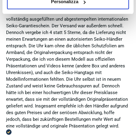
Personalizza
neu, original und funktioniert einwandfrei. Besonders positiv
hervorheben möchte ich den attraktiven Preis sowie den
vollständig ausgefüllten und abgestempelten internationalen
Seiko-Garantieschein. Der Versand war außerdem schnell.
Dennoch vergebe ich 4 statt 5 Sterne, da die Lieferung nicht
meinen Erwartungen an einen autorisierten Seiko-Händler
entsprach. Die Uhr kam ohne die üblichen Schutzfolien am
Armband, die Originalverpackung entsprach nicht der
Verpackung, die ich von diesem Modell aus offiziellen
Präsentationen und Videos kenne (andere Box und anderes
Uhrenkissen), und auch die Seiko-Hangtags mit
Modellinformationen fehlten. Die Uhr selbst ist in neuem
Zustand und weist keine Gebrauchsspuren auf. Dennoch
hätte ich bei einer hochwertigen Uhr dieser Preisklasse
erwartet, dass sie mit der vollständigen Originalpräsentation
geliefert wird. Insgesamt empfehle ich den Händler aufgrund
des guten Preises und der seriösen Abwicklung, hoffe
jedoch, dass bei zukünftigen Bestellungen mehr Wert auf
eine vollständige und originale Präsentation gelegt wird.