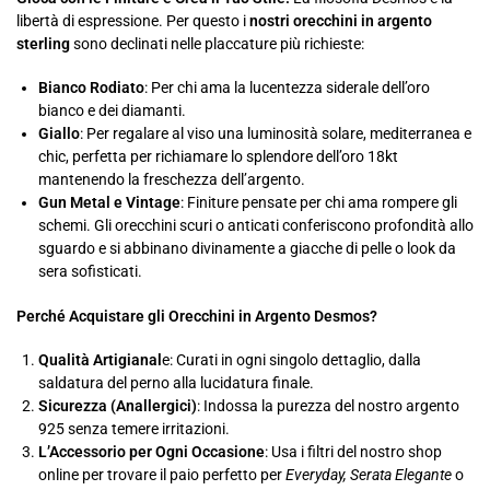
libertà di espressione. Per questo i
nostri orecchini in argento
sterling
sono declinati nelle placcature più richieste:
Bianco Rodiato
: Per chi ama la lucentezza siderale dell’oro
bianco e dei diamanti.
Giallo
: Per regalare al viso una luminosità solare, mediterranea e
chic, perfetta per richiamare lo splendore dell’oro 18kt
mantenendo la freschezza dell’argento.
Gun Metal e Vintage
: Finiture pensate per chi ama rompere gli
schemi. Gli orecchini scuri o anticati conferiscono profondità allo
sguardo e si abbinano divinamente a giacche di pelle o look da
sera sofisticati.
Perché Acquistare gli Orecchini in Argento Desmos?
Qualità Artigianal
e: Curati in ogni singolo dettaglio, dalla
saldatura del perno alla lucidatura finale.
Sicurezza (Anallergici)
: Indossa la purezza del nostro argento
925 senza temere irritazioni.
L’Accessorio per Ogni Occasione
: Usa i filtri del nostro shop
online per trovare il paio perfetto per
Everyday, Serata Elegante
o