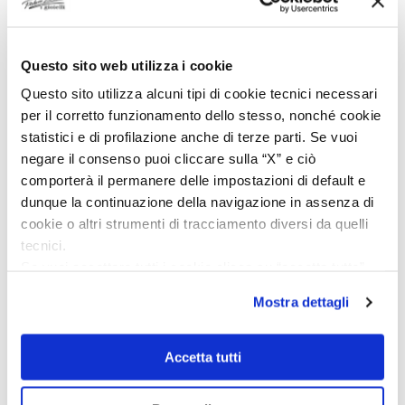
Ho acquistato l'orologio Longines Conquest e l'esperienza è
stata eccellente. Anche il servizio è stato impeccabile:
spedizione puntuale, confezione elegante e massima
attenzione al cliente. Consiglio vivamente questo venditore a
Questo sito web utilizza i cookie
chi cerca professionalità, affidabilità e prodotti di altissimo
Questo sito utilizza alcuni tipi di cookie tecnici necessari
livello. Sono pienamente soddisfatta del mio acquisto e non
per il corretto funzionamento dello stesso, nonché cookie
esiterei a comprare di nuovo.
statistici e di profilazione anche di terze parti. Se vuoi
Acquirente verificato
negare il consenso puoi cliccare sulla “X” e ciò
comporterà il permanere delle impostazioni di default e
dunque la continuazione della navigazione in assenza di
4 Giorni Fa
cookie o altri strumenti di tracciamento diversi da quelli
Zum dritten mal dort von Fope Schmuck gekauft. Super
tecnici.
Service, tolle Preise! Ich kann Fabio Ferro ohne Bedenken
Se vuoi accettare tutti i cookie clicca su “accetta tutto”,
weiterempfehlen. Einfach TOPP!!
se invece vuoi autonomamente selezionare i cookie da
Mostra dettagli
accettare clicca su personalizza.
Acquirente verificato
Se vuoi saperne di più consulta la
privacy policy
e la
cookie policy
.
Accetta tutti
4 Giorni Fa
Ich bin insgesamt mit meinem Kauf zufrieden. Die Uhr ist