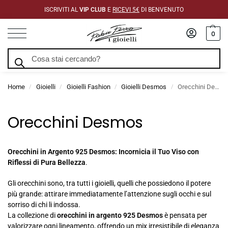
ISCRIVITI AL
VIP CLUB
E
RICEVI 5€
DI BENVENUTO
0
Cerca
Home
Gioielli
Gioielli Fashion
Gioielli Desmos
Orecchini Desmos
/
/
/
/
Orecchini Desmos
Orecchini in Argento 925 Desmos: Incornicia il Tuo Viso con
Riflessi di Pura Bellezza
.
Gli orecchini sono, tra tutti i gioielli, quelli che possiedono il potere
più grande: attirare immediatamente l’attenzione sugli occhi e sul
sorriso di chi li indossa.
La collezione di
orecchini in argento 925 Desmos
è pensata per
valorizzare ogni lineamento, offrendo un mix irresistibile di eleganza