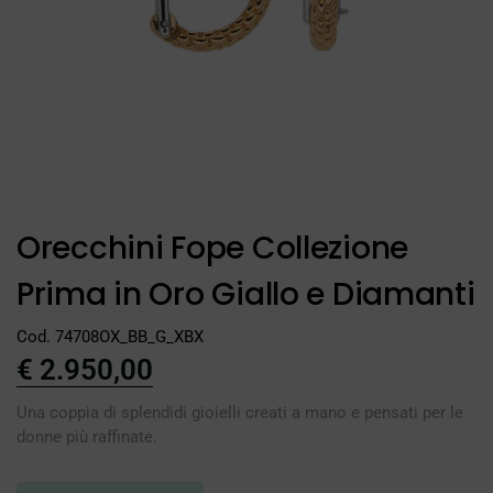
Orecchini Fope Collezione
Prima in Oro Giallo e Diamanti
Cod. 74708OX_BB_G_XBX
€
2.950,00
Una coppia di splendidi gioielli creati a mano e pensati per le
donne più raffinate.