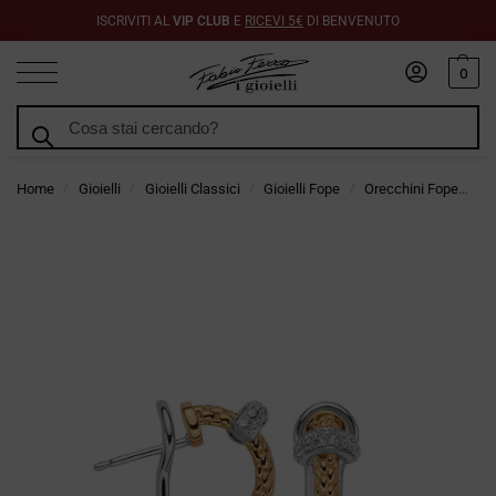
ISCRIVITI AL
VIP CLUB
E
RICEVI 5€
DI BENVENUTO
0
Cerca
Home
Gioielli
Gioielli Classici
Gioielli Fope
Orecchini Fope
Or
/
/
/
/