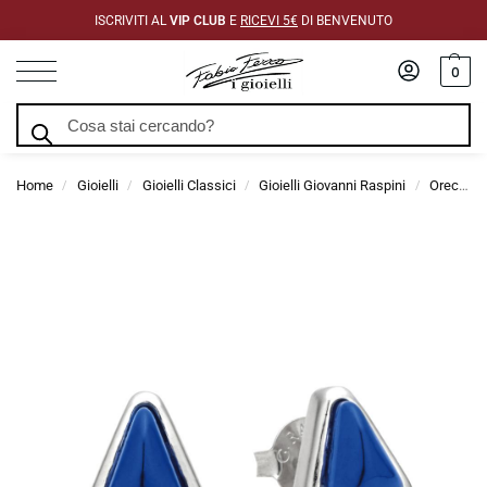
ISCRIVITI AL
VIP CLUB
E
RICEVI 5€
DI BENVENUTO
0
Cerca
Home
Gioielli
Gioielli Classici
Gioielli Giovanni Raspini
Orecchini Giovanni Raspini
/
/
/
/