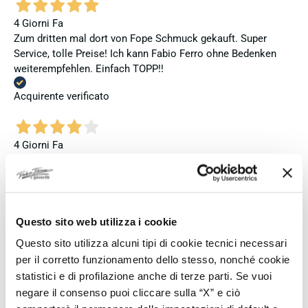
4 Giorni Fa
Zum dritten mal dort von Fope Schmuck gekauft. Super
Service, tolle Preise! Ich kann Fabio Ferro ohne Bedenken
weiterempfehlen. Einfach TOPP!!
Acquirente verificato
4 Giorni Fa
Ich bin insgesamt mit meinem Kauf zufrieden. Die Uhr ist
neu, original und funktioniert einwandfrei. Besonders positiv
hervorheben möchte ich den attraktiven Preis sowie den
vollständig ausgefüllten und abgestempelten internationalen
Seiko-Garantieschein. Der Versand war außerdem schnell.
Questo sito web utilizza i cookie
Dennoch vergebe ich 4 statt 5 Sterne, da die Lieferung nicht
Questo sito utilizza alcuni tipi di cookie tecnici necessari
meinen Erwartungen an einen autorisierten Seiko-Händler
per il corretto funzionamento dello stesso, nonché cookie
entsprach. Die Uhr kam ohne die üblichen Schutzfolien am
statistici e di profilazione anche di terze parti. Se vuoi
Armband, die Originalverpackung entsprach nicht der
negare il consenso puoi cliccare sulla “X” e ciò
Verpackung, die ich von diesem Modell aus offiziellen